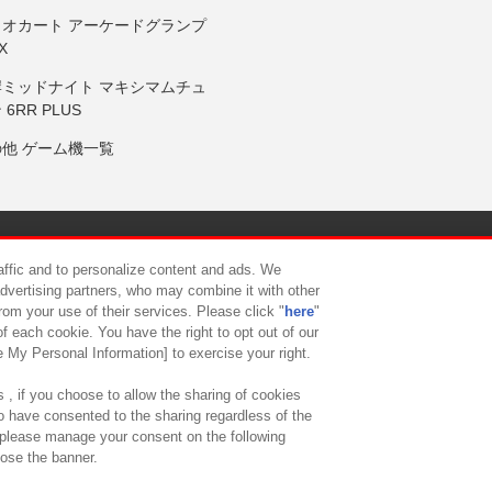
リオカート アーケードグランプ
X
岸ミッドナイト マキシマムチュ
 6RR PLUS
の他 ゲーム機一覧
サイトポリシー
プライバシーポリシー
ウェブアクセシビリティ方
raffic and to personalize content and ads. We
advertising partners, who may combine it with other
rom your use of their services. Please click "
here
"
供について
カスタマーハラスメント対応方針
よくあるご質問・
f each cookie. You have the right to opt out of our
e My Personal Information] to exercise your right.
 , if you choose to allow the sharing of cookies
to have consented to the sharing regardless of the
, please manage your consent on the following
lose the banner.
ndai Namco Amusement Lab Inc.
©Bandai Namco Experience Inc.
©HANAY