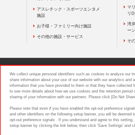
マ
アスレチック・スポーツエンタメ
リD
施設
湾
お子様・ファミリー向け施設
ーン
その他の施設・サービス
そ
関連会社
サステナビリティ
We collect unique personal identifiers such as cookies to analyze our t
share information about your use of our website with our analytics and 
information that you have provided to them or that they have collected f
食品のご提
to see more details about how we use cookies and the retention period o
sharing of your information with our partners. Please click [Do Not Shar
Please note that even if you have enabled the opt-out preference signals
and other identifiers on the following setup banner, you will be deemed 
opt-out preference signals . If you understand and agree to this setting
setup banner by clicking the link below, then click 'Save Settings' and c
©Bandai Namco Amusement Inc.
©Ba