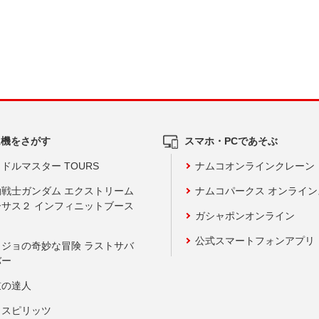
ム機をさがす
スマホ・PCであそぶ
ドルマスター TOURS
ナムコオンラインクレーン
動戦士ガンダム エクストリーム
ナムコパークス オンライ
ーサス２ インフィニットブース
ガシャポンオンライン
公式スマートフォンアプリ
ョジョの奇妙な冒険 ラストサバ
バー
鼓の達人
りスピリッツ