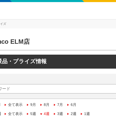
ライズ
mco ELM店
景品・プライズ情報
月
全て表示
9月
8月
7月
6月
週
全て表示
5週
4週
3週
2週
1週