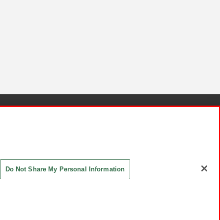
針と検証結果
お取引先さまとともに
お問い合わせ
Do Not Share My Personal Information
ASHIKI Co., Ltd. All Rights Reserved.