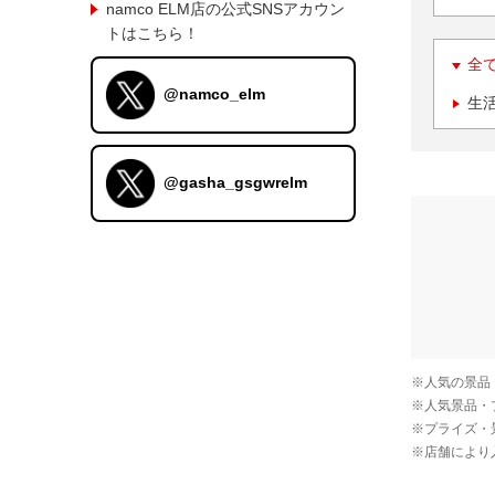
namco ELM店の公式SNSアカウン
トはこちら！
全
@namco_elm
生
@gasha_gsgwrelm