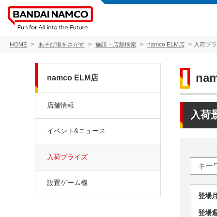
HOME
あそび場をさがす
施設・店舗検索
namco ELM店
入荷プ
na
namco ELM店
店舗情報
入荷
イベント&ニュース
入荷プライズ
設置ゲーム機
登場
登場