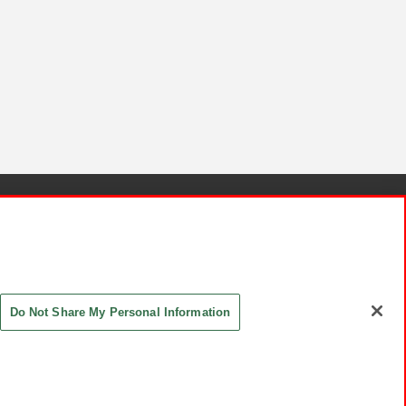
針と検証結果
お取引先さまとともに
お問い合わせ
Do Not Share My Personal Information
ASHIKI Co., Ltd. All Rights Reserved.