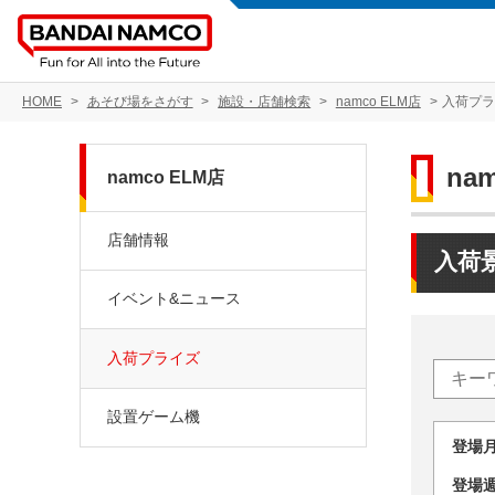
HOME
あそび場をさがす
施設・店舗検索
namco ELM店
入荷プ
na
namco ELM店
店舗情報
入荷
イベント&ニュース
入荷プライズ
設置ゲーム機
登場
登場