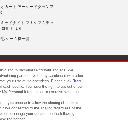
リオカート アーケードグランプ
X
岸ミッドナイト マキシマムチュ
 6RR PLUS
の他 ゲーム機一覧
サイトポリシー
プライバシーポリシー
ウェブアクセシビリティ方
raffic and to personalize content and ads. We
advertising partners, who may combine it with other
rom your use of their services. Please click "
here
"
供について
カスタマーハラスメント対応方針
よくあるご質問・
f each cookie. You have the right to opt out of our
e My Personal Information] to exercise your right.
 , if you choose to allow the sharing of cookies
to have consented to the sharing regardless of the
, please manage your consent on the following
lose the banner.
ndai Namco Amusement Lab Inc.
©Bandai Namco Experience Inc.
©HANAY