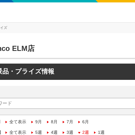
ライズ
mco ELM店
景品・プライズ情報
月
全て表示
9月
8月
7月
6月
週
全て表示
5週
4週
3週
2週
1週