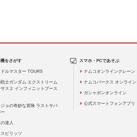
ム機をさがす
スマホ・PCであそぶ
ドルマスター TOURS
ナムコオンラインクレーン
動戦士ガンダム エクストリーム
ナムコパークス オンライ
ーサス２ インフィニットブース
ガシャポンオンライン
公式スマートフォンアプリ
ョジョの奇妙な冒険 ラストサバ
バー
鼓の達人
りスピリッツ