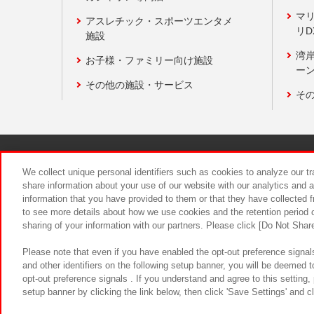
マ
アスレチック・スポーツエンタメ
リD
施設
湾
お子様・ファミリー向け施設
ーン
その他の施設・サービス
そ
関連会社
サステナビリティ
We collect unique personal identifiers such as cookies to analyze our t
share information about your use of our website with our analytics and 
information that you have provided to them or that they have collected f
食品のご提
to see more details about how we use cookies and the retention period o
sharing of your information with our partners. Please click [Do Not Shar
Please note that even if you have enabled the opt-out preference signals
and other identifiers on the following setup banner, you will be deemed 
opt-out preference signals . If you understand and agree to this setting
setup banner by clicking the link below, then click 'Save Settings' and c
©Bandai Namco Amusement Inc.
©Ba