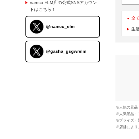
namco ELM店の公式SNSアカウン
トはこちら！
全
@namco_elm
生
@gasha_gsgwrelm