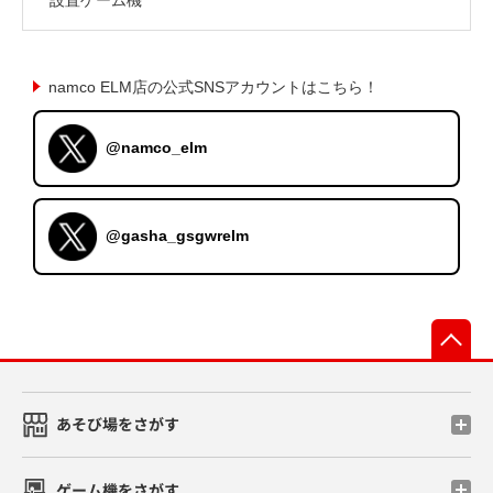
namco ELM店の公式SNSアカウントはこちら！
@namco_elm
@gasha_gsgwrelm
先
あそび場をさがす
ゲーム機をさがす