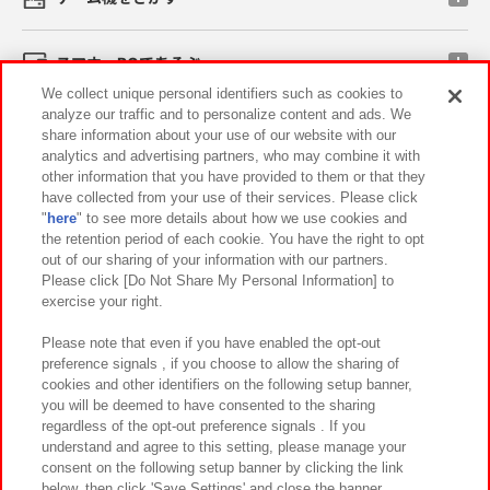
スマホ・PCであそぶ
We collect unique personal identifiers such as cookies to
analyze our traffic and to personalize content and ads. We
イベント・キャンペーン
share information about your use of our website with our
analytics and advertising partners, who may combine it with
other information that you have provided to them or that they
have collected from your use of their services. Please click
"
here
" to see more details about how we use cookies and
関連会社
サステナビリティ
サイトポリシー
the retention period of each cookie. You have the right to opt
out of our sharing of your information with our partners.
プライバシーポリシー
ウェブアクセシビリティ方針と検証結果
Please click [Do Not Share My Personal Information] to
exercise your right.
お取引先さまとともに
食品のご提供について
カスタマーハラスメント対応方針
よくあるご質問・お問い合わせ
Please note that even if you have enabled the opt-out
preference signals , if you choose to allow the sharing of
cookies and other identifiers on the following setup banner,
you will be deemed to have consented to the sharing
regardless of the opt-out preference signals . If you
understand and agree to this setting, please manage your
consent on the following setup banner by clicking the link
below, then click 'Save Settings' and close the banner.