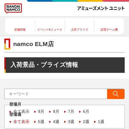
店舗情報
イベント&ニュース
入荷プライズ
設置ゲーム機
namco ELM店
入荷景品・プライズ情報
登場月
全て表示
9月
8月
7月
6月
登場週
全て表示
5週
4週
3週
2週
1週