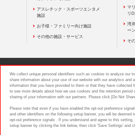
マ
アスレチック・スポーツエンタメ
リD
施設
湾
お子様・ファミリー向け施設
ーン
その他の施設・サービス
そ
関連会社
サステナビリティ
We collect unique personal identifiers such as cookies to analyze our t
share information about your use of our website with our analytics and 
information that you have provided to them or that they have collected f
食品のご提
to see more details about how we use cookies and the retention period o
sharing of your information with our partners. Please click [Do Not Shar
Please note that even if you have enabled the opt-out preference signals
and other identifiers on the following setup banner, you will be deemed 
opt-out preference signals . If you understand and agree to this setting
setup banner by clicking the link below, then click 'Save Settings' and c
©Bandai Namco Amusement Inc.
©Ba