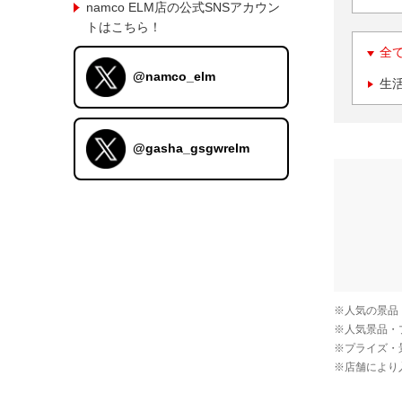
namco ELM店の公式SNSアカウン
トはこちら！
全
@namco_elm
生
@gasha_gsgwrelm