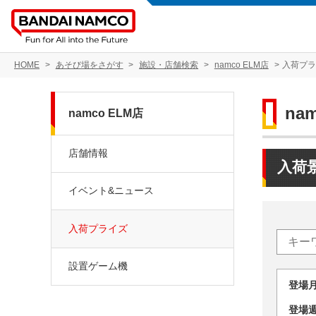
HOME
あそび場をさがす
施設・店舗検索
namco ELM店
入荷プ
na
namco ELM店
店舗情報
入荷
イベント&ニュース
入荷プライズ
設置ゲーム機
登場
登場