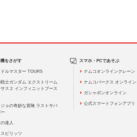
ム機をさがす
スマホ・PCであそぶ
ドルマスター TOURS
ナムコオンラインクレーン
動戦士ガンダム エクストリーム
ナムコパークス オンライ
ーサス２ インフィニットブース
ガシャポンオンライン
公式スマートフォンアプリ
ョジョの奇妙な冒険 ラストサバ
バー
鼓の達人
りスピリッツ