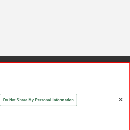
針と検証結果
お取引先さまとともに
お問い合わせ
Do Not Share My Personal Information
ASHIKI Co., Ltd. All Rights Reserved.