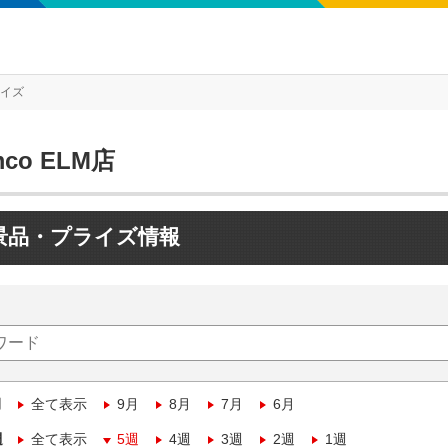
ライズ
mco ELM店
景品・プライズ情報
月
全て表示
9月
8月
7月
6月
週
全て表示
5週
4週
3週
2週
1週