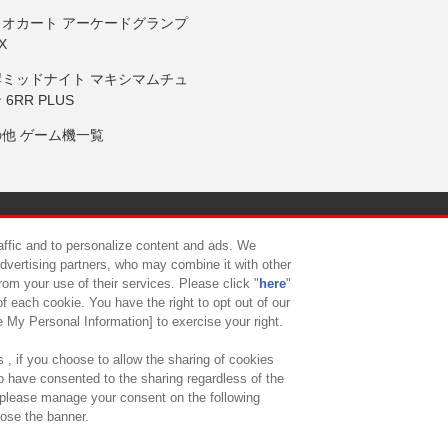
リオカート アーケードグランプ
X
岸ミッドナイト マキシマムチュ
 6RR PLUS
の他 ゲーム機一覧
サイトポリシー
プライバシーポリシー
ウェブアクセシビリティ方
raffic and to personalize content and ads. We
advertising partners, who may combine it with other
rom your use of their services. Please click "
here
"
供について
カスタマーハラスメント対応方針
よくあるご質問・
f each cookie. You have the right to opt out of our
e My Personal Information] to exercise your right.
 , if you choose to allow the sharing of cookies
to have consented to the sharing regardless of the
, please manage your consent on the following
lose the banner.
ndai Namco Amusement Lab Inc.
©Bandai Namco Experience Inc.
©HANAY