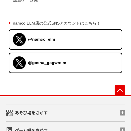
namco ELM店の公式SNSアカウントはこちら！
@namco_elm
@gasha_gsgwrelm
先
あそび場をさがす
ゲーム機をさがす