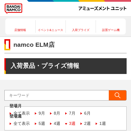
店舗情報
イベント&ニュース
入荷プライズ
設置ゲーム機
namco ELM店
入荷景品・プライズ情報
登場月
全て表示
9月
8月
7月
6月
登場週
全て表示
5週
4週
3週
2週
1週