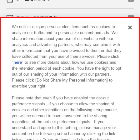
スマホ・PCであそぶ
We collect unique personal identifiers such as cookies to
analyze our traffic and to personalize content and ads. We
イベント・キャンペーン
share information about your use of our website with our
analytics and advertising partners, who may combine it with
other information that you have provided to them or that they
have collected from your use of their services. Please click
"
here
" to see more details about how we use cookies and
関連会社
サステナビリティ
サイトポリシー
the retention period of each cookie. You have the right to opt
out of our sharing of your information with our partners.
プライバシーポリシー
ウェブアクセシビリティ方針と検証結果
Please click [Do Not Share My Personal Information] to
exercise your right.
お取引先さまとともに
食品のご提供について
カスタマーハラスメント対応方針
よくあるご質問・お問い合わせ
Please note that even if you have enabled the opt-out
preference signals , if you choose to allow the sharing of
cookies and other identifiers on the following setup banner,
you will be deemed to have consented to the sharing
regardless of the opt-out preference signals . If you
understand and agree to this setting, please manage your
consent on the following setup banner by clicking the link
below, then click 'Save Settings' and close the banner.