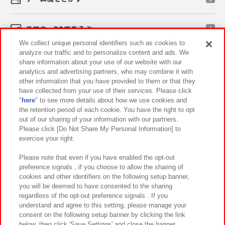
スマホ・PCであそぶ
We collect unique personal identifiers such as cookies to
analyze our traffic and to personalize content and ads. We
イベント・キャンペーン
share information about your use of our website with our
analytics and advertising partners, who may combine it with
other information that you have provided to them or that they
have collected from your use of their services. Please click
"
here
" to see more details about how we use cookies and
関連会社
サステナビリティ
サイトポリシー
the retention period of each cookie. You have the right to opt
out of our sharing of your information with our partners.
プライバシーポリシー
ウェブアクセシビリティ方針と検証結果
Please click [Do Not Share My Personal Information] to
exercise your right.
お取引先さまとともに
食品のご提供について
カスタマーハラスメント対応方針
よくあるご質問・お問い合わせ
Please note that even if you have enabled the opt-out
preference signals , if you choose to allow the sharing of
cookies and other identifiers on the following setup banner,
you will be deemed to have consented to the sharing
regardless of the opt-out preference signals . If you
understand and agree to this setting, please manage your
consent on the following setup banner by clicking the link
below, then click 'Save Settings' and close the banner.