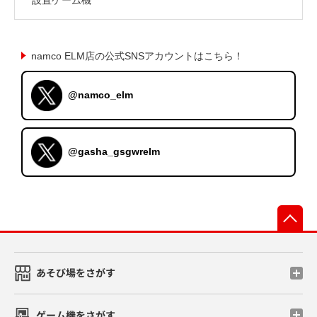
namco ELM店の公式SNSアカウントはこちら！
@namco_elm
@gasha_gsgwrelm
先
あそび場をさがす
ゲーム機をさがす