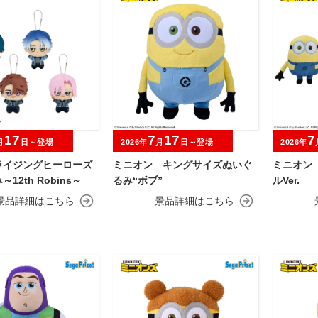
17
7
17
7
月
日～登場
2026年
月
日～登場
2026年
ライジングヒーローズ
ミニオン キングサイズぬいぐ
ミニオン
12th Robins～
るみ“ボブ”
ルVer.