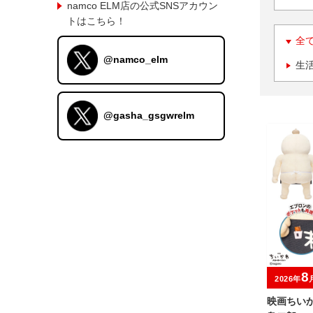
namco ELM店の公式SNSアカウン
トはこちら！
全
@namco_elm
生
@gasha_gsgwrelm
8
2026年
映画ちい