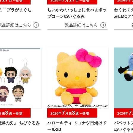
月
日～登場
2026年
月
日～登場
2026年
 ミニプラがまぐち
ちいかわ いっしょに食べよポッ
わくわく
プコーンぬいぐるみ
みLMCア
3
7
3
7
月第
週～登場
2026年
月第
週～登場
2026年
鬼滅の刃」 ちびぐるみ
ハローキティ トコナツ日焼けド
パペット
ールGJ
ぬいぐる