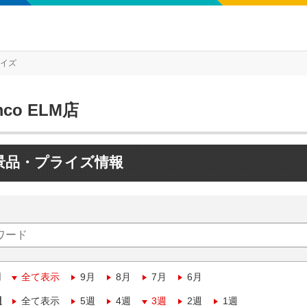
ライズ
mco ELM店
景品・プライズ情報
月
全て表示
9月
8月
7月
6月
週
全て表示
5週
4週
3週
2週
1週