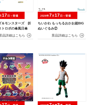
17
7
17
月
日～登場
2026年
月
日～登場
ズ＆モンスターズ 折
ちいかわ もっちるおかお超BIG
ストロボの傘風日傘
ぬいぐるみ②
17
7
3