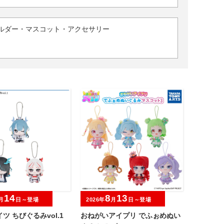
ルダー・マスコット・アクセサリー
14
8
13
月
日～登場
2026年
月
日～登場
ツ ちびぐるみvol.1
おねがいアイプリ でふぉめぬい