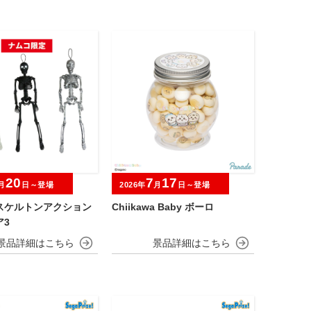
20
7
17
月
日～登場
2026年
月
日～登場
スケルトンアクション
Chiikawa Baby ボーロ
ア3