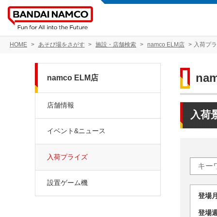
HOME
あそび場をさがす
施設・店舗検索
namco ELM店
入荷プ
na
namco ELM店
店舗情報
入荷
イベント&ニュース
入荷プライズ
設置ゲーム機
登場
登場