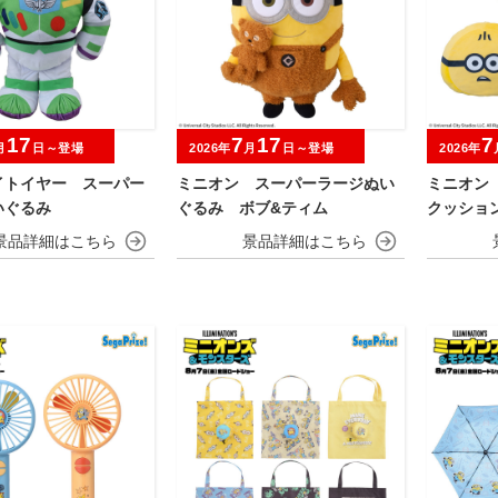
17
7
17
7
月
日～登場
2026年
月
日～登場
2026年
イトイヤー スーパー
ミニオン スーパーラージぬい
ミニオン
いぐるみ
ぐるみ ボブ&ティム
クッショ