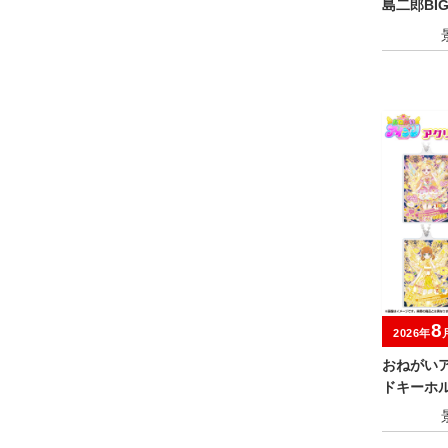
島二郎BI
8
2026年
おねがい
ドキーホ