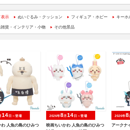
て表示
ぬいぐるみ・クッション
フィギュア・ホビー
キーホ
活雑貨・インテリア・小物
その他景品
14
8
14
8
月
日～登場
2026年
月
日～登場
2026年
かわ 人魚の島のひみつ
映画ちいかわ 人魚の島のひみつ
アークナイ