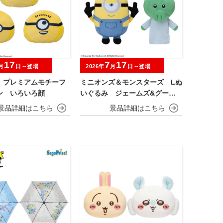
17
7
17
月
日～登場
2026年
月
日～登場
 プレミアムモチーフ
ミニオンズ＆モンスターズ Lぬ
ン いろいろ顔
いぐるみ ジェームズ&グーミ
ー