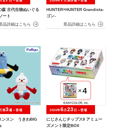
月
日～登場
2026年
月第
週～登場
の森 古代生物ぬいぐる
HUNTER×HUNTER Grandista-
ソート
ゴン-
3
6
23
月第
週～登場
2026年
月
日～登場
スンスン うきわBIG
にじさんじチップス9 アミュー
み
ズメント限定BOX