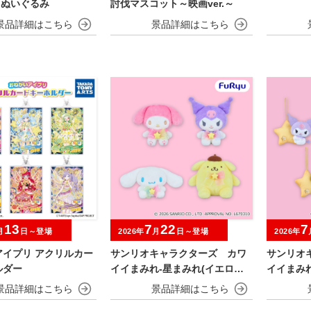
Gぬいぐるみ
討伐マスコット～映画ver.～
13
7
22
7
月
日～登場
2026年
月
日～登場
2026年
アイプリ アクリルカー
サンリオキャラクターズ カワ
サンリオ
ルダー
イイまみれ-星まみれ(イエロー)-
イイまみれ
ぬいぐるみ
マスコッ