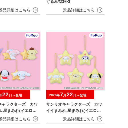
ぐるみﾏｽｺｯﾄ3
22
7
22
月
日～登場
2026年
月
日～登場
キャラクターズ カワ
サンリオキャラクターズ カワ
-星まみれ(イエロー)-
イイまみれ-星まみれ(イエロー)-
ト
ミニマスコット