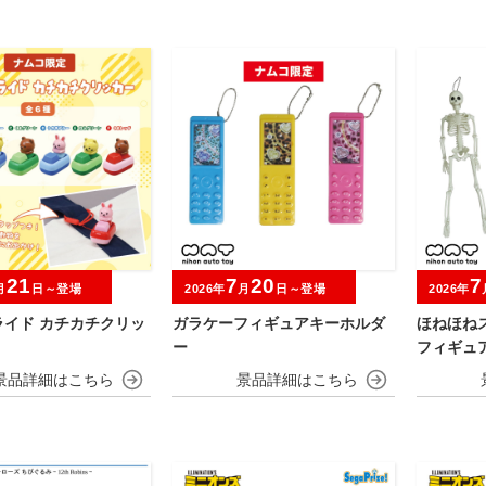
21
7
20
7
月
日～登場
2026年
月
日～登場
2026年
ライド カチカチクリッ
ガラケーフィギュアキーホルダ
ほねほね
ー
フィギュ