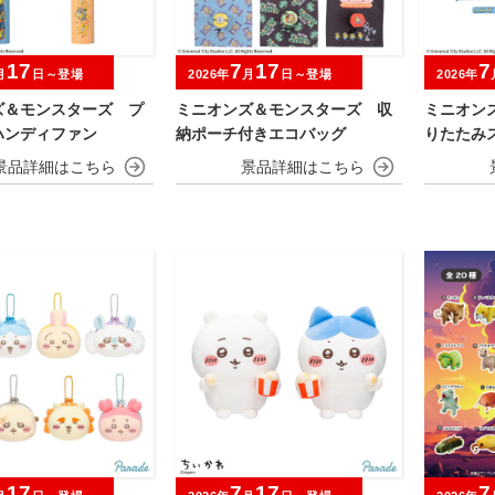
17
7
17
7
月
日～登場
2026年
月
日～登場
2026年
ズ＆モンスターズ プ
ミニオンズ＆モンスターズ 収
ミニオン
ハンディファン
納ポーチ付きエコバッグ
りたたみ
17
7
17
7