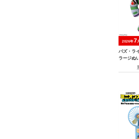
7
2026年
バズ・ラ
ラージぬ