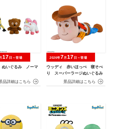
17
7
17
月
日～登場
2026年
月
日～登場
 ぬいぐるみ ノーマ
ウッディ 赤いほっぺ 寝そべ
り スーパーラージぬいぐるみ