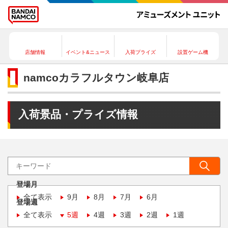
店舗情報
イベント&ニュース
入荷プライズ
設置ゲーム機
namcoカラフルタウン岐阜店
入荷景品・プライズ情報
登場月
全て表示
9月
8月
7月
6月
登場週
全て表示
5週
4週
3週
2週
1週