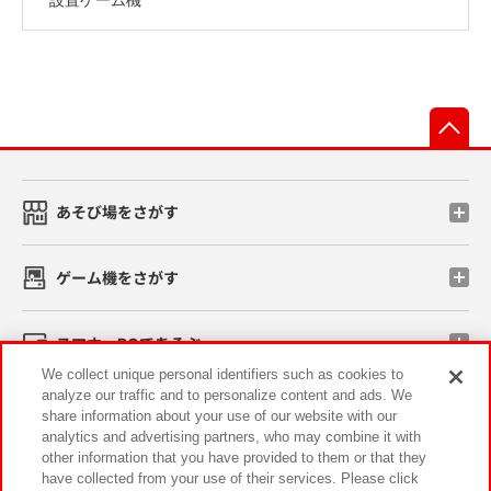
先
あそび場をさがす
ゲーム機をさがす
スマホ・PCであそぶ
We collect unique personal identifiers such as cookies to
analyze our traffic and to personalize content and ads. We
イベント・キャンペーン
share information about your use of our website with our
analytics and advertising partners, who may combine it with
other information that you have provided to them or that they
have collected from your use of their services. Please click