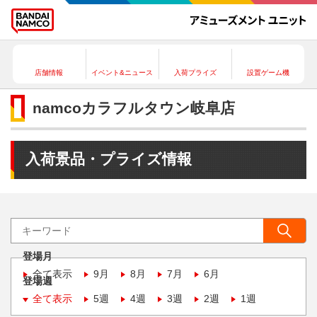
店舗情報
イベント&ニュース
入荷プライズ
設置ゲーム機
namcoカラフルタウン岐阜店
入荷景品・プライズ情報
登場月
全て表示
9月
8月
7月
6月
登場週
全て表示
5週
4週
3週
2週
1週