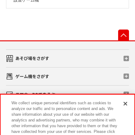
先
あそび場をさがす
ゲーム機をさがす
スマホ・PCであそぶ
We collect unique personal identifiers such as cookies to
analyze our traffic and to personalize content and ads. We
イベント・キャンペーン
share information about your use of our website with our
analytics and advertising partners, who may combine it with
other information that you have provided to them or that they
have collected from your use of their services. Please click