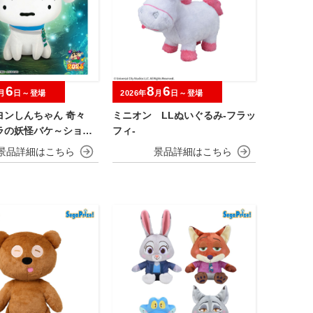
6
8
6
月
日～登場
2026年
月
日～登場
ヨンしんちゃん 奇々
ミニオン LLぬいぐるみ‐フラッ
ラの妖怪バケ～ション
フィ‐
ふぐっとぬいぐるみ～
ポーズのシロ～