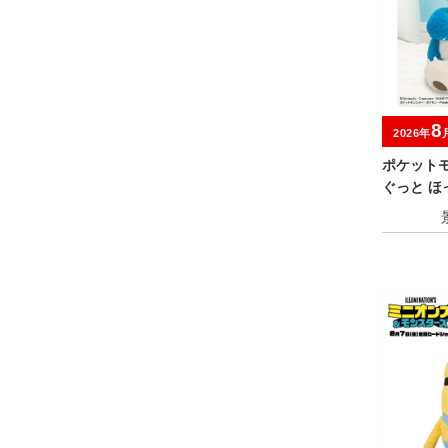
8
2026年
ポケット
ぐっと 
るみ～カ