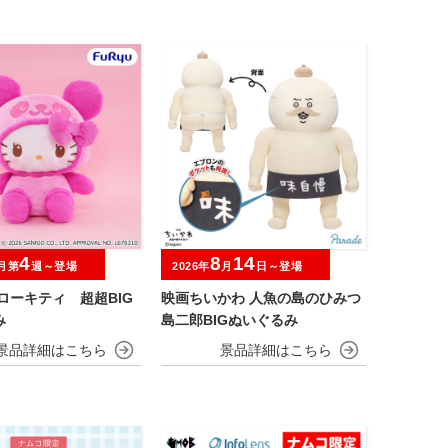
4
8
14
月第
週～登場
2026年
月
日～登場
ローキティ 超超BIG
映画ちいかわ 人魚の島のひみつ
み
島二郎BIGぬいぐるみ