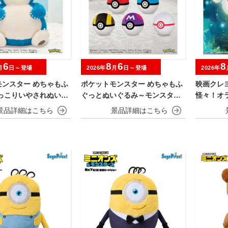
6
8
6
8
月
日～登場
2026年
月
日～登場
2026年
モンスター めちゃもふ
ポケットモンスター めちゃもふ
映画クレ
ほっこりいやされぬいぐ
ぐっとぬいぐるみ～モンスター
怪々！オ
ビゴン～
ボール・スーパーボール・ハイ
めちゃも
パーボール・マスターボール・
おすわり
プレミアボール～