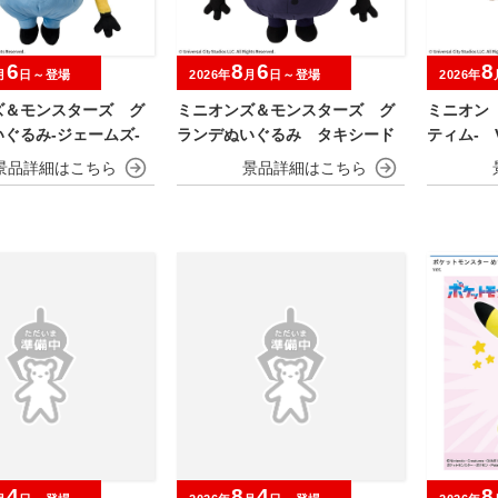
6
8
6
8
月
日～登場
2026年
月
日～登場
2026年
ズ＆モンスターズ グ
ミニオンズ＆モンスターズ グ
ミニオン
ぐるみ‐ジェームズ‐
ランデぬいぐるみ タキシード
ティム‐ V
4
8
4
8