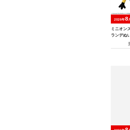
8
2026年
ミニオン
ランデぬい
8