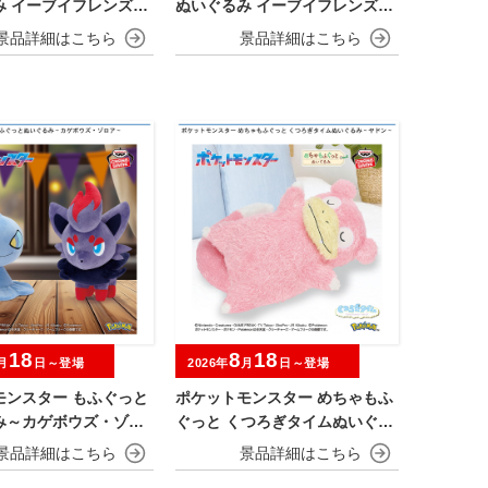
み イーブイフレンズ～
ぬいぐるみ イーブイフレンズ～
ー・リーフィア～おひ
エーフィ・ニンフィア～おひる
ねver.
18
8
18
月
日～登場
2026年
月
日～登場
モンスター もふぐっと
ポケットモンスター めちゃもふ
み～カゲボウズ・ゾロ
ぐっと くつろぎタイムぬいぐる
み～ヤドン～