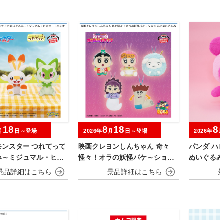
18
8
18
8
月
日～登場
2026年
月
日～登場
2026年
モンスター つれてって
映画クレヨンしんちゃん 奇々
パンダ ハ
み～ミジュマル・ヒバ
怪々！オラの妖怪バケ～ション
ぬいぐる
ャオハ～
みにぬいぐるみ