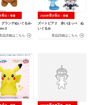
6
8
6
月
日～登場
2026年
月
日～登場
 グランデぬいぐるみ‐
ズートピア２ 赤いほっぺ ぬ
er.3
いぐるみ
4
8
2