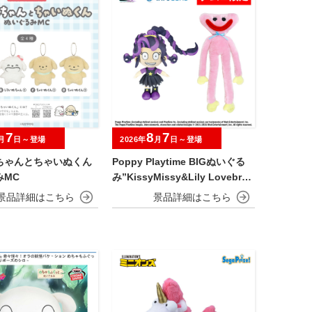
7
8
7
月
日～登場
2026年
月
日～登場
ちゃんとちゃいぬくん
Poppy Playtime BIGぬいぐる
みMC
み”KissyMissy&Lily Lovebrai
ds”