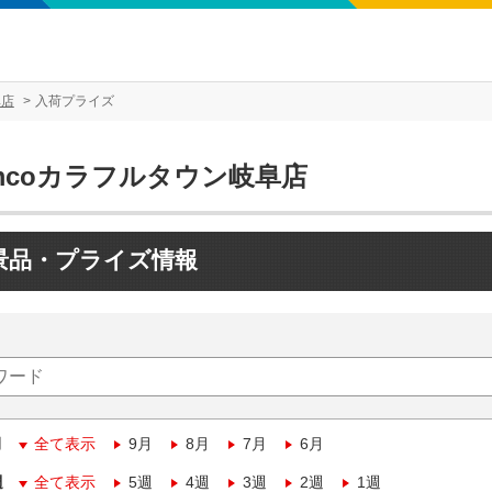
阜店
入荷プライズ
mcoカラフルタウン岐阜店
景品・プライズ情報
月
全て表示
9月
8月
7月
6月
週
全て表示
5週
4週
3週
2週
1週