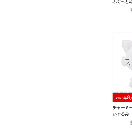
ふぐっと
～
8
2026年
チャーミ
いぐるみ