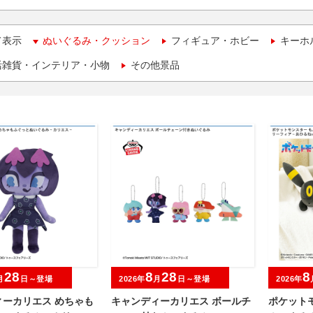
て表示
ぬいぐるみ・クッション
フィギュア・ホビー
キーホ
活雑貨・インテリア・小物
その他景品
28
8
28
8
月
日～登場
2026年
月
日～登場
2026年
ィーカリエス めちゃも
キャンディーカリエス ボールチ
ポケット