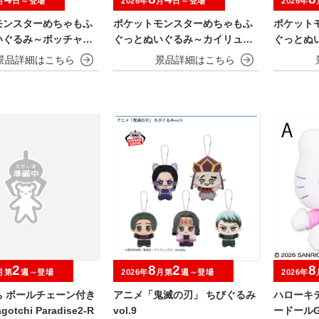
月
日～登場
2026年
月
日～登場
2026年
モンスターめちゃもふ
ポケットモンスターめちゃもふ
ポケット
いぐるみ～ポッチャマ
ぐっとぬいぐるみ～カイリュー
ぐっとぬ
～
～びっくりv
2
8
2
8
月第
週～登場
2026年
月第
週～登場
2026年
ち ボールチェーン付き
アニメ「鬼滅の刃」 ちびぐるみ
ハローキ
otchi Paradise2-R
vol.9
ードールG