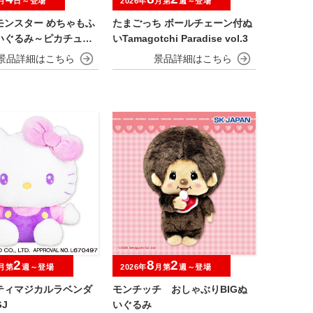
月
日～登場
2026年
月第
週～登場
モンスター めちゃもふ
たまごっち ボールチェーン付ぬ
いぐるみ～ピカチュウ
いTamagotchi Paradise vol.3
er.
2
8
2
月第
週～登場
2026年
月第
週～登場
ティマジカルラベンダ
モンチッチ おしゃぶりBIGぬ
J
いぐるみ