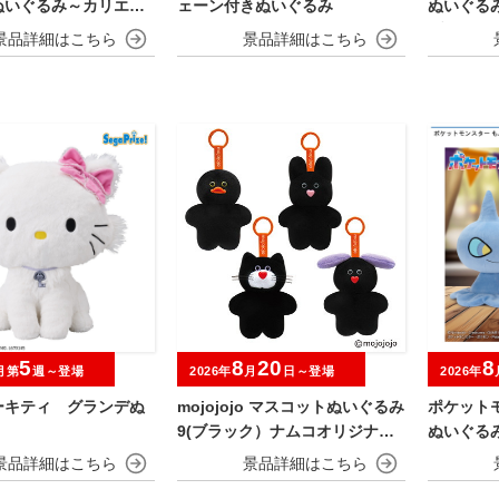
ぬいぐるみ～カリエス
ェーン付きぬいぐるみ
ぬいぐる
ブラッキ
るねver.
5
8
20
8
月第
週～登場
2026年
月
日～登場
2026年
ーキティ グランデぬ
mojojojo マスコットぬいぐるみ
ポケット
9(ブラック）ナムコオリジナル
ぬいぐる
アソート
ア～