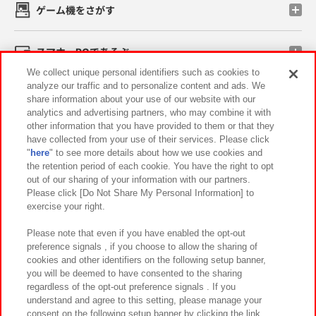
ゲーム機をさがす
スマホ・PCであそぶ
We collect unique personal identifiers such as cookies to
analyze our traffic and to personalize content and ads. We
イベント・キャンペーン
share information about your use of our website with our
analytics and advertising partners, who may combine it with
other information that you have provided to them or that they
have collected from your use of their services. Please click
"
here
" to see more details about how we use cookies and
関連会社
サステナビリティ
サイトポリシー
the retention period of each cookie. You have the right to opt
out of our sharing of your information with our partners.
プライバシーポリシー
ウェブアクセシビリティ方針と検証結果
Please click [Do Not Share My Personal Information] to
exercise your right.
お取引先さまとともに
食品のご提供について
カスタマーハラスメント対応方針
よくあるご質問・お問い合わせ
Please note that even if you have enabled the opt-out
preference signals , if you choose to allow the sharing of
cookies and other identifiers on the following setup banner,
you will be deemed to have consented to the sharing
regardless of the opt-out preference signals . If you
understand and agree to this setting, please manage your
consent on the following setup banner by clicking the link