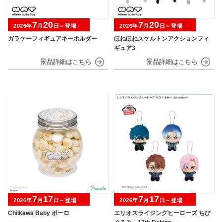
7
20
7
20
2026年
月
日～登場
2026年
月
日～登場
ガラケーフィギュアキーホルダー
ほねほねスケルトンアクションフィ
ギュア3
7
17
7
17
2026年
月
日～登場
2026年
月
日～登場
Chiikawa Baby ボーロ
エリオスライジングヒーローズ ちび