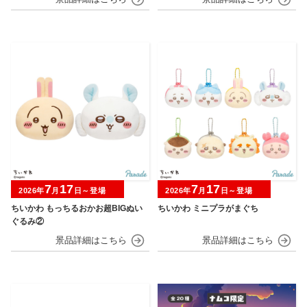
7
17
7
17
2026年
月
日～登場
2026年
月
日～登場
ちいかわ もっちるおかお超BIGぬい
ちいかわ ミニプラがまぐち
ぐるみ②