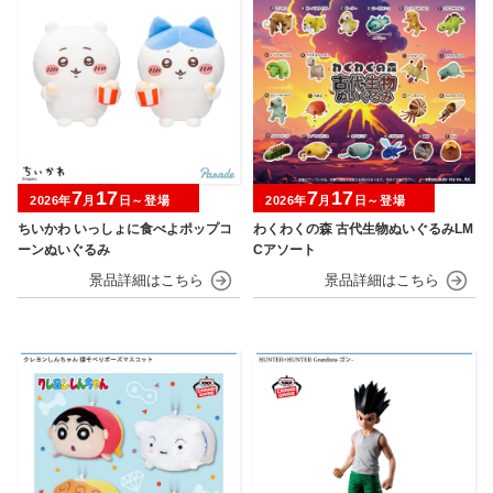
7
17
7
17
2026年
月
日～登場
2026年
月
日～登場
ちいかわ いっしょに食べよポップコ
わくわくの森 古代生物ぬいぐるみLM
ーンぬいぐるみ
Cアソート