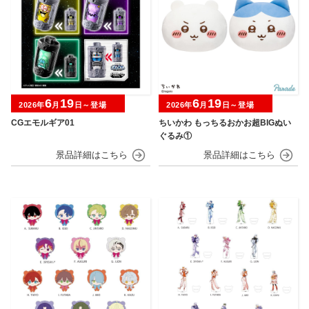
6
19
6
19
2026年
月
日～登場
2026年
月
日～登場
CGエモルギア01
ちいかわ もっちるおかお超BIGぬい
ぐるみ①