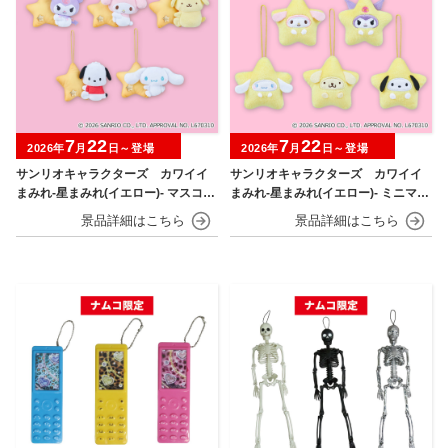
7
22
7
22
2026年
月
日～登場
2026年
月
日～登場
サンリオキャラクターズ カワイイ
サンリオキャラクターズ カワイイ
まみれ-星まみれ(イエロー)- マスコッ
まみれ-星まみれ(イエロー)- ミニマス
ト
コット