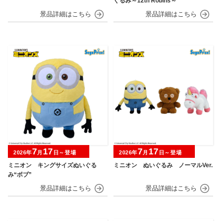
ぐるみ～12th Robins～
7
17
7
17
2026年
月
日～登場
2026年
月
日～登場
ミニオン キングサイズぬいぐる
ミニオン ぬいぐるみ ノーマルVer.
み“ボブ”