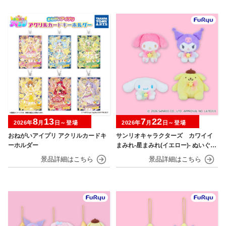
8
13
7
22
2026年
月
日～登場
2026年
月
日～登場
おねがいアイプリ アクリルカードキ
サンリオキャラクターズ カワイイ
ーホルダー
まみれ-星まみれ(イエロー)- ぬいぐる
み