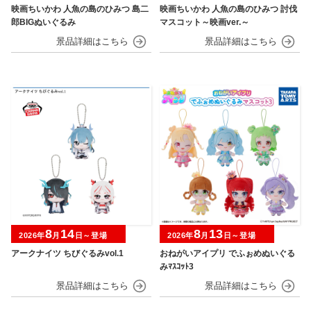
映画ちいかわ 人魚の島のひみつ 島二
映画ちいかわ 人魚の島のひみつ 討伐
郎BIGぬいぐるみ
マスコット～映画ver.～
8
14
8
13
2026年
月
日～登場
2026年
月
日～登場
アークナイツ ちびぐるみvol.1
おねがいアイプリ でふぉめぬいぐる
みﾏｽｺｯﾄ3