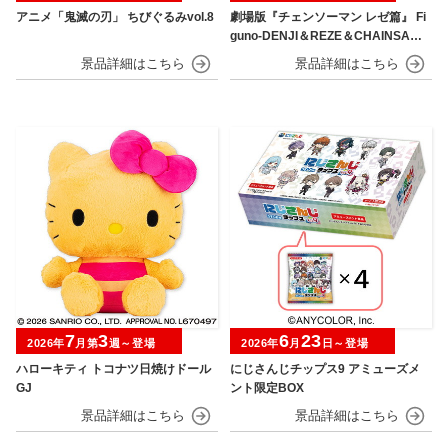
アニメ「鬼滅の刃」 ちびぐるみvol.8
劇場版『チェンソーマン レゼ篇』 Fi
guno-DENJI＆REZE＆CHAINSAW
MAN＆BOMB-
7
3
6
23
2026年
月第
週～登場
2026年
月
日～登場
ハローキティ トコナツ日焼けドール
にじさんじチップス9 アミューズメ
GJ
ント限定BOX