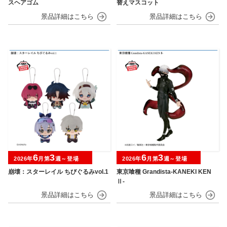
スヘアゴム
替えマスコット
6
3
6
3
2026年
月第
週～登場
2026年
月第
週～登場
崩壊：スターレイル ちびぐるみvol.1
東京喰種 Grandista-KANEKI KEN
Ⅱ-