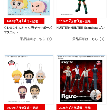
7
14
7
3
2026年
月
日～登場
2026年
月第
週～登場
クレヨンしんちゃん 寝そべりポーズ
HUNTER×HUNTER Grandista-ゴン-
マスコット
7
3
7
3
2026年
月第
週～登場
2026年
月第
週～登場