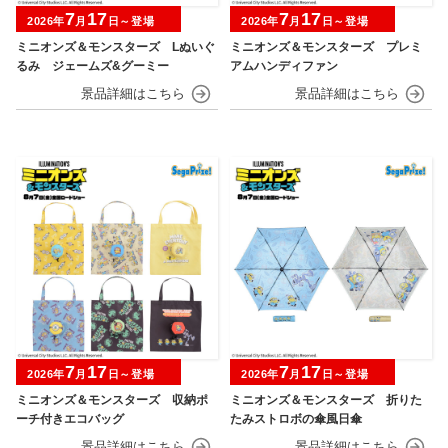
7
17
7
17
2026年
月
日～登場
2026年
月
日～登場
ミニオンズ＆モンスターズ Lぬいぐ
ミニオンズ＆モンスターズ プレミ
るみ ジェームズ&グーミー
アムハンディファン
7
17
7
17
2026年
月
日～登場
2026年
月
日～登場
ミニオンズ＆モンスターズ 収納ポ
ミニオンズ＆モンスターズ 折りた
ーチ付きエコバッグ
たみストロボの傘風日傘