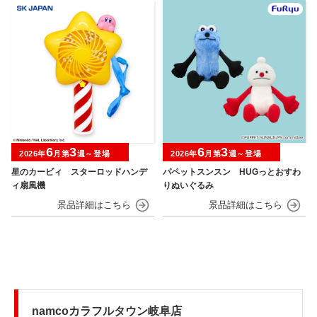
6
3
6
3
2026年
月第
週～登場
2026年
月第
週～登場
星のカービィ スターロッドハンデ
パペットスンスン HUGっとおすわ
ィ扇風機
りぬいぐるみ
namcoカラフルタウン岐阜店