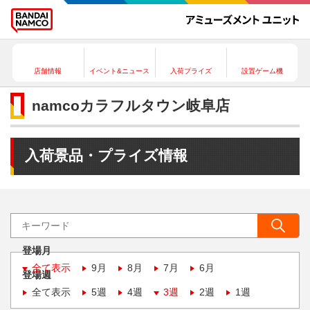
店舗情報
イベント&ニュース
入荷プライズ
設置ゲーム機
namcoカラフルタウン岐阜店
入荷景品・プライズ情報
登場月
全て表示
9月
8月
7月
6月
登場週
全て表示
5週
4週
3週
2週
1週