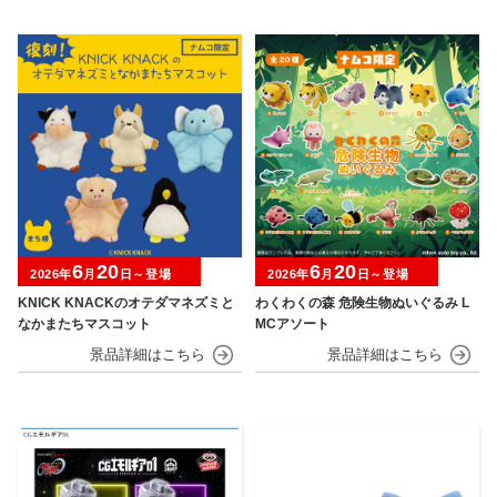
6
20
6
20
2026年
月
日～登場
2026年
月
日～登場
KNICK KNACKのオテダマネズミと
わくわくの森 危険生物ぬいぐるみ L
なかまたちマスコット
MCアソート