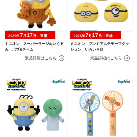
7
17
7
17
2026年
月
日～登場
2026年
月
日～登場
ミニオン スーパーラージぬいぐる
ミニオン プレミアムモチーフクッ
み ボブ&ティム
ション いろいろ顔