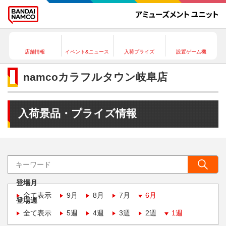
店舗情報
イベント&ニュース
入荷プライズ
設置ゲーム機
namcoカラフルタウン岐阜店
入荷景品・プライズ情報
登場月
全て表示
9月
8月
7月
6月
登場週
全て表示
5週
4週
3週
2週
1週