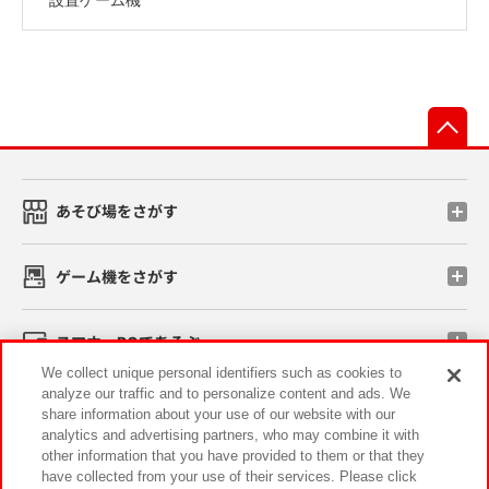
先
あそび場をさがす
ゲーム機をさがす
スマホ・PCであそぶ
We collect unique personal identifiers such as cookies to
analyze our traffic and to personalize content and ads. We
イベント・キャンペーン
share information about your use of our website with our
analytics and advertising partners, who may combine it with
other information that you have provided to them or that they
have collected from your use of their services. Please click