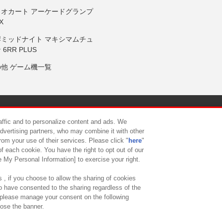
リオカート アーケードグランプ
X
岸ミッドナイト マキシマムチュ
 6RR PLUS
の他 ゲーム機一覧
サイトポリシー
プライバシーポリシー
ウェブアクセシビリティ方
raffic and to personalize content and ads. We
advertising partners, who may combine it with other
rom your use of their services. Please click "
here
"
供について
カスタマーハラスメント対応方針
よくあるご質問・
f each cookie. You have the right to opt out of our
e My Personal Information] to exercise your right.
 , if you choose to allow the sharing of cookies
to have consented to the sharing regardless of the
, please manage your consent on the following
lose the banner.
ndai Namco Amusement Lab Inc.
©Bandai Namco Experience Inc.
©HANAY