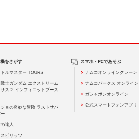
ム機をさがす
スマホ・PCであそぶ
ドルマスター TOURS
ナムコオンラインクレーン
動戦士ガンダム エクストリーム
ナムコパークス オンライ
ーサス２ インフィニットブース
ガシャポンオンライン
公式スマートフォンアプリ
ョジョの奇妙な冒険 ラストサバ
バー
鼓の達人
りスピリッツ