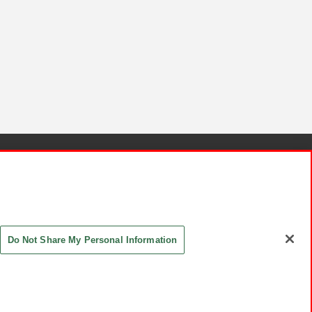
針と検証結果
お取引先さまとともに
お問い合わせ
Do Not Share My Personal Information
ASHIKI Co., Ltd. All Rights Reserved.