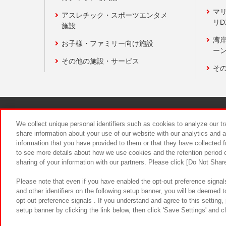
マ
アスレチック・スポーツエンタメ
リD
施設
湾
お子様・ファミリー向け施設
ーン
その他の施設・サービス
そ
関連会社
サステナビリティ
We collect unique personal identifiers such as cookies to analyze our t
share information about your use of our website with our analytics and 
information that you have provided to them or that they have collected f
食品のご提
to see more details about how we use cookies and the retention period o
sharing of your information with our partners. Please click [Do Not Shar
Please note that even if you have enabled the opt-out preference signals
and other identifiers on the following setup banner, you will be deemed 
opt-out preference signals . If you understand and agree to this setting
setup banner by clicking the link below, then click 'Save Settings' and c
©Bandai Namco Amusement Inc.
©Ba