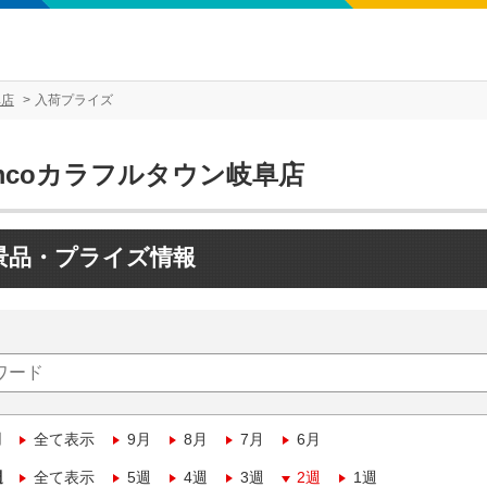
阜店
入荷プライズ
mcoカラフルタウン岐阜店
景品・プライズ情報
月
全て表示
9月
8月
7月
6月
週
全て表示
5週
4週
3週
2週
1週