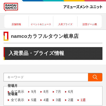
店舗情報
イベント&ニュース
入荷プライズ
設置ゲーム機
namcoカラフルタウン岐阜店
入荷景品・プライズ情報
登場月
全て表示
9月
8月
7月
6月
登場週
全て表示
5週
4週
3週
2週
1週