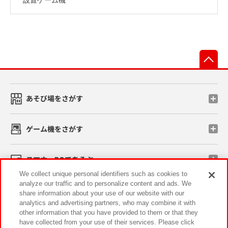
先
あそび場をさがす
ゲーム機をさがす
スマホ・PCであそぶ
We collect unique personal identifiers such as cookies to
analyze our traffic and to personalize content and ads. We
イベント・キャンペーン
share information about your use of our website with our
analytics and advertising partners, who may combine it with
other information that you have provided to them or that they
have collected from your use of their services. Please click