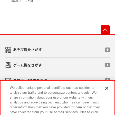
先
あそび場をさがす
ゲーム機をさがす
スマホ・PCであそぶ
We collect unique personal identifiers such as cookies to
analyze our traffic and to personalize content and ads. We
イベント・キャンペーン
share information about your use of our website with our
analytics and advertising partners, who may combine it with
other information that you have provided to them or that they
have collected from your use of their services. Please click