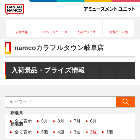
店舗情報
イベント&ニュース
入荷プライズ
設置ゲーム機
namcoカラフルタウン岐阜店
入荷景品・プライズ情報
登場月
全て表示
9月
8月
7月
6月
登場週
全て表示
5週
4週
3週
2週
1週