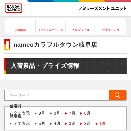
店舗情報
イベント&ニュース
入荷プライズ
設置ゲーム機
namcoカラフルタウン岐阜店
入荷景品・プライズ情報
登場月
全て表示
9月
8月
7月
6月
登場週
全て表示
5週
4週
3週
2週
1週