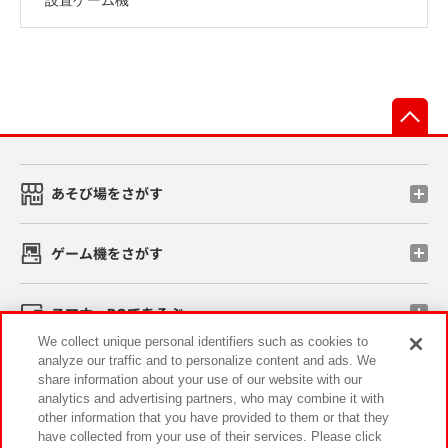
先
あそび場をさがす
ゲーム機をさがす
スマホ・PCであそぶ
We collect unique personal identifiers such as cookies to
analyze our traffic and to personalize content and ads. We
イベント・キャンペーン
share information about your use of our website with our
analytics and advertising partners, who may combine it with
other information that you have provided to them or that they
have collected from your use of their services. Please click