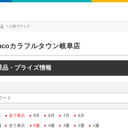
阜店
入荷プライズ
mcoカラフルタウン岐阜店
景品・プライズ情報
月
全て表示
9月
8月
7月
6月
週
全て表示
5週
4週
3週
2週
1週