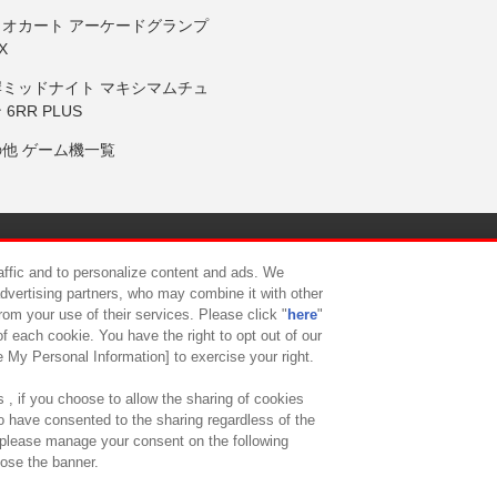
リオカート アーケードグランプ
X
岸ミッドナイト マキシマムチュ
 6RR PLUS
の他 ゲーム機一覧
サイトポリシー
プライバシーポリシー
ウェブアクセシビリティ方
raffic and to personalize content and ads. We
advertising partners, who may combine it with other
rom your use of their services. Please click "
here
"
供について
カスタマーハラスメント対応方針
よくあるご質問・
f each cookie. You have the right to opt out of our
e My Personal Information] to exercise your right.
 , if you choose to allow the sharing of cookies
to have consented to the sharing regardless of the
, please manage your consent on the following
lose the banner.
ndai Namco Amusement Lab Inc.
©Bandai Namco Experience Inc.
©HANAY