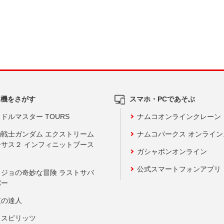
ム機をさがす
スマホ・PCであそぶ
ドルマスター TOURS
ナムコオンラインクレーン
動戦士ガンダム エクストリーム
ナムコパークス オンライ
ーサス２ インフィニットブース
ガシャポンオンライン
公式スマートフォンアプリ
ョジョの奇妙な冒険 ラストサバ
バー
鼓の達人
りスピリッツ