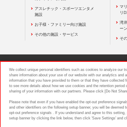
マ
アスレチック・スポーツエンタメ
リD
施設
湾
お子様・ファミリー向け施設
ーン
その他の施設・サービス
そ
関連会社
サステナビリティ
We collect unique personal identifiers such as cookies to analyze our t
share information about your use of our website with our analytics and 
information that you have provided to them or that they have collected f
食品のご提
to see more details about how we use cookies and the retention period o
sharing of your information with our partners. Please click [Do Not Shar
Please note that even if you have enabled the opt-out preference signals
and other identifiers on the following setup banner, you will be deemed 
opt-out preference signals . If you understand and agree to this setting
setup banner by clicking the link below, then click 'Save Settings' and c
©Bandai Namco Amusement Inc.
©Ba