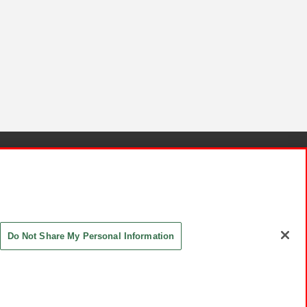
針と検証結果
お取引先さまとともに
お問い合わせ
Do Not Share My Personal Information
ASHIKI Co., Ltd. All Rights Reserved.