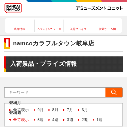
店舗情報
イベント&ニュース
入荷プライズ
設置ゲーム機
namcoカラフルタウン岐阜店
入荷景品・プライズ情報
登場月
全て表示
9月
8月
7月
6月
登場週
全て表示
5週
4週
3週
2週
1週