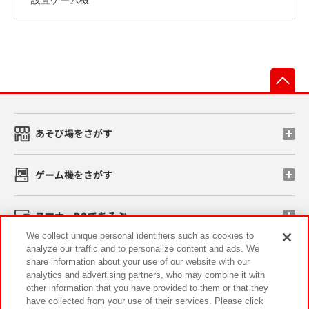
先
あそび場をさがす
ゲーム機をさがす
スマホ・PCであそぶ
We collect unique personal identifiers such as cookies to
analyze our traffic and to personalize content and ads. We
イベント・キャンペーン
share information about your use of our website with our
analytics and advertising partners, who may combine it with
other information that you have provided to them or that they
have collected from your use of their services. Please click