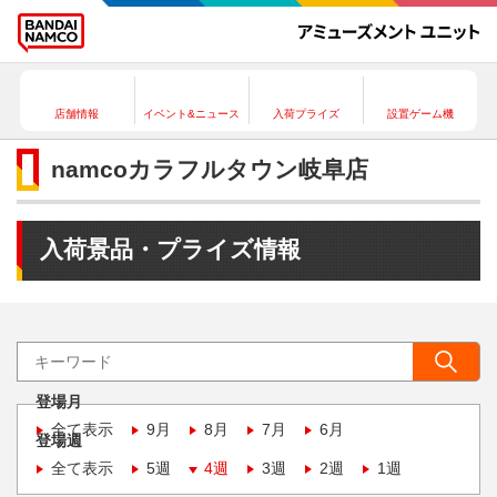
店舗情報
イベント&ニュース
入荷プライズ
設置ゲーム機
namcoカラフルタウン岐阜店
入荷景品・プライズ情報
登場月
全て表示
9月
8月
7月
6月
登場週
全て表示
5週
4週
3週
2週
1週