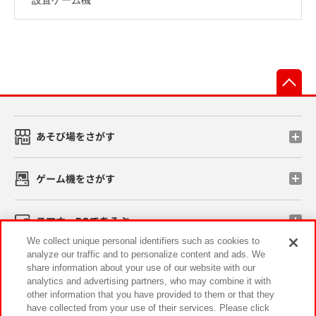
先
あそび場をさがす
ゲーム機をさがす
スマホ・PCであそぶ
We collect unique personal identifiers such as cookies to
analyze our traffic and to personalize content and ads. We
イベント・キャンペーン
share information about your use of our website with our
analytics and advertising partners, who may combine it with
other information that you have provided to them or that they
have collected from your use of their services. Please click