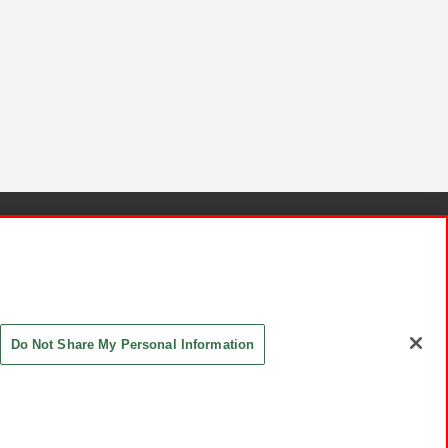
針と検証結果
お取引先さまとともに
お問い合わせ
Do Not Share My Personal Information
ASHIKI Co., Ltd. All Rights Reserved.