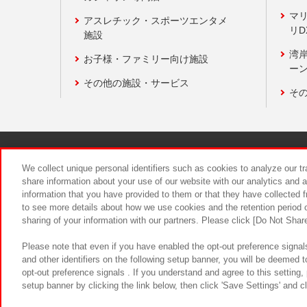
マ
アスレチック・スポーツエンタメ
リD
施設
湾
お子様・ファミリー向け施設
ーン
その他の施設・サービス
そ
関連会社
サステナビリティ
We collect unique personal identifiers such as cookies to analyze our t
share information about your use of our website with our analytics and 
information that you have provided to them or that they have collected f
食品のご提
to see more details about how we use cookies and the retention period o
sharing of your information with our partners. Please click [Do Not Shar
Please note that even if you have enabled the opt-out preference signals
and other identifiers on the following setup banner, you will be deemed 
opt-out preference signals . If you understand and agree to this setting
setup banner by clicking the link below, then click 'Save Settings' and c
©Bandai Namco Amusement Inc.
©Ba