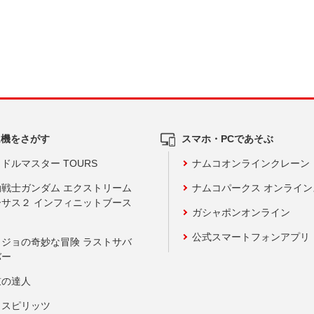
ム機をさがす
スマホ・PCであそぶ
ドルマスター TOURS
ナムコオンラインクレーン
動戦士ガンダム エクストリーム
ナムコパークス オンライ
ーサス２ インフィニットブース
ガシャポンオンライン
公式スマートフォンアプリ
ョジョの奇妙な冒険 ラストサバ
バー
鼓の達人
りスピリッツ