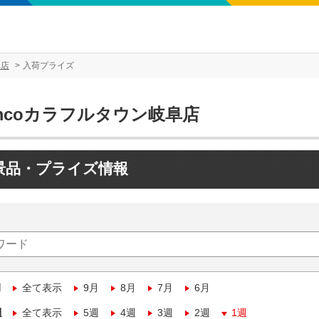
阜店
入荷プライズ
mcoカラフルタウン岐阜店
景品・プライズ情報
月
全て表示
9月
8月
7月
6月
週
全て表示
5週
4週
3週
2週
1週