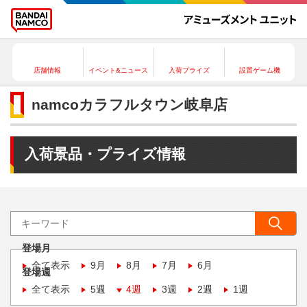
店舗情報
イベント&ニュース
入荷プライズ
設置ゲーム機
namcoカラフルタウン岐阜店
入荷景品・プライズ情報
登場月
全て表示
9月
8月
7月
6月
登場週
全て表示
5週
4週
3週
2週
1週