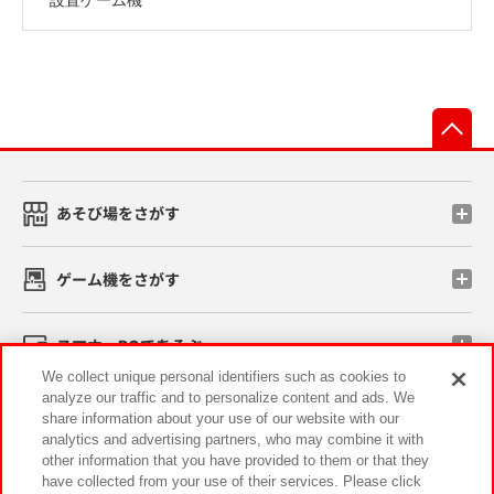
先
あそび場をさがす
ゲーム機をさがす
スマホ・PCであそぶ
We collect unique personal identifiers such as cookies to
analyze our traffic and to personalize content and ads. We
イベント・キャンペーン
share information about your use of our website with our
analytics and advertising partners, who may combine it with
other information that you have provided to them or that they
have collected from your use of their services. Please click