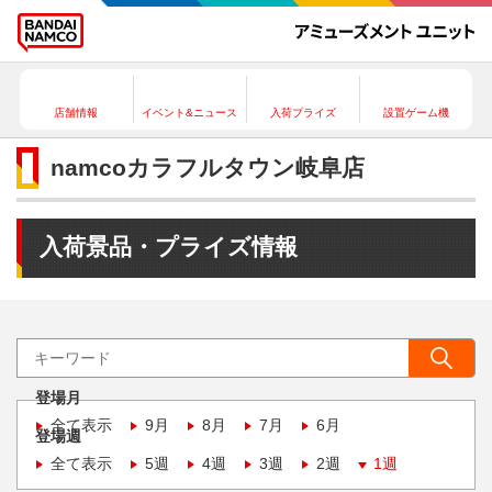
店舗情報
イベント&ニュース
入荷プライズ
設置ゲーム機
namcoカラフルタウン岐阜店
入荷景品・プライズ情報
登場月
全て表示
9月
8月
7月
6月
登場週
全て表示
5週
4週
3週
2週
1週