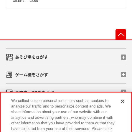
先
あそび場をさがす
ゲーム機をさがす
スマホ・PCであそぶ
We collect unique personal identifiers such as cookies to
analyze our traffic and to personalize content and ads. We
イベント・キャンペーン
share information about your use of our website with our
analytics and advertising partners, who may combine it with
other information that you have provided to them or that they
have collected from your use of their services. Please click