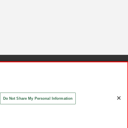
針と検証結果
お取引先さまとともに
お問い合わせ
Do Not Share My Personal Information
ASHIKI Co., Ltd. All Rights Reserved.