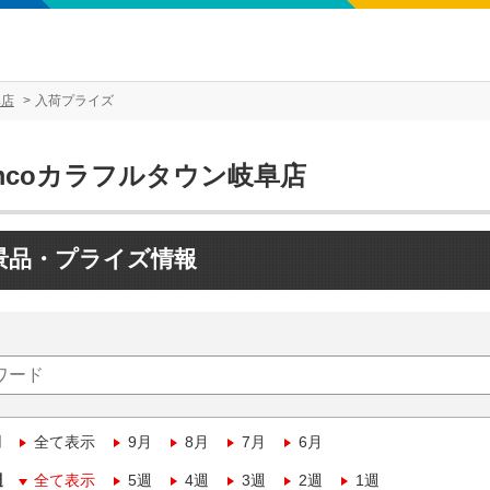
阜店
入荷プライズ
mcoカラフルタウン岐阜店
景品・プライズ情報
月
全て表示
9月
8月
7月
6月
週
全て表示
5週
4週
3週
2週
1週