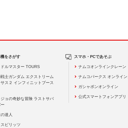
ム機をさがす
スマホ・PCであそぶ
ドルマスター TOURS
ナムコオンラインクレーン
動戦士ガンダム エクストリーム
ナムコパークス オンライ
ーサス２ インフィニットブース
ガシャポンオンライン
公式スマートフォンアプリ
ョジョの奇妙な冒険 ラストサバ
バー
鼓の達人
りスピリッツ