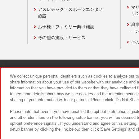
マ
アスレチック・スポーツエンタメ
リD
施設
湾
お子様・ファミリー向け施設
ーン
その他の施設・サービス
そ
関連会社
サステナビリティ
We collect unique personal identifiers such as cookies to analyze our t
share information about your use of our website with our analytics and 
information that you have provided to them or that they have collected f
食品のご提
to see more details about how we use cookies and the retention period o
sharing of your information with our partners. Please click [Do Not Shar
Please note that even if you have enabled the opt-out preference signals
and other identifiers on the following setup banner, you will be deemed 
opt-out preference signals . If you understand and agree to this setting
setup banner by clicking the link below, then click 'Save Settings' and c
©Bandai Namco Amusement Inc.
©Ba