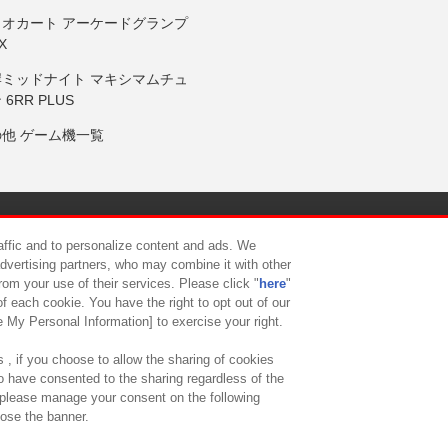
リオカート アーケードグランプ
X
岸ミッドナイト マキシマムチュ
 6RR PLUS
の他 ゲーム機一覧
サイトポリシー
プライバシーポリシー
ウェブアクセシビリティ方
raffic and to personalize content and ads. We
advertising partners, who may combine it with other
rom your use of their services. Please click "
here
"
供について
カスタマーハラスメント対応方針
よくあるご質問・
f each cookie. You have the right to opt out of our
e My Personal Information] to exercise your right.
 , if you choose to allow the sharing of cookies
to have consented to the sharing regardless of the
, please manage your consent on the following
lose the banner.
ndai Namco Amusement Lab Inc.
©Bandai Namco Experience Inc.
©HANAY