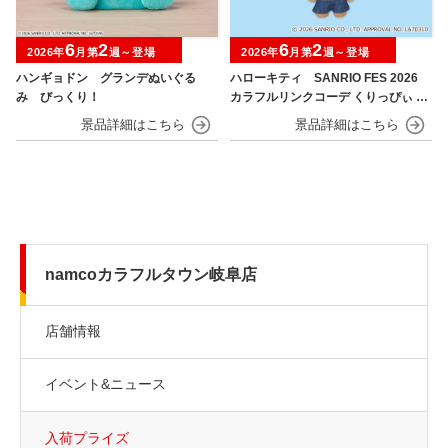
6
2
6
2
2026年
月第
週～登場
2026年
月第
週～登場
ハンギョドン グランデぬいぐる
ハローキティ SANRIO FES 2026
み びっくり！
カラフルリンクコーデ くりっぴぃ ぬ
いぐるみ
namcoカラフルタウン岐阜店
店舗情報
イベント&ニュース
入荷プライズ