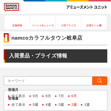
店舗情報
イベント&ニュース
入荷プライズ
設置ゲーム機
namcoカラフルタウン岐阜店
入荷景品・プライズ情報
登場月
全て表示
9月
8月
7月
6月
登場週
全て表示
5週
4週
3週
2週
1週