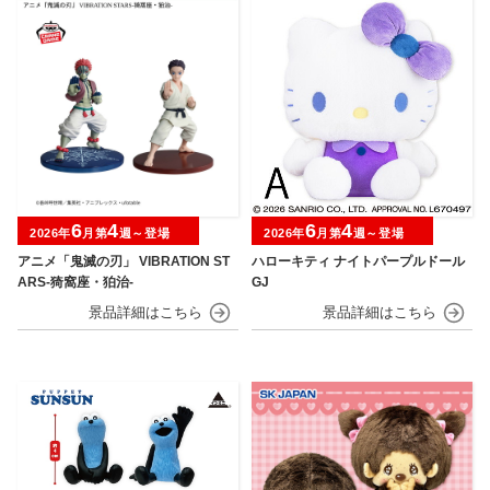
6
4
6
4
2026年
月第
週～登場
2026年
月第
週～登場
アニメ「鬼滅の刃」 VIBRATION ST
ハローキティ ナイトパープルドール
ARS-猗窩座・狛治-
GJ