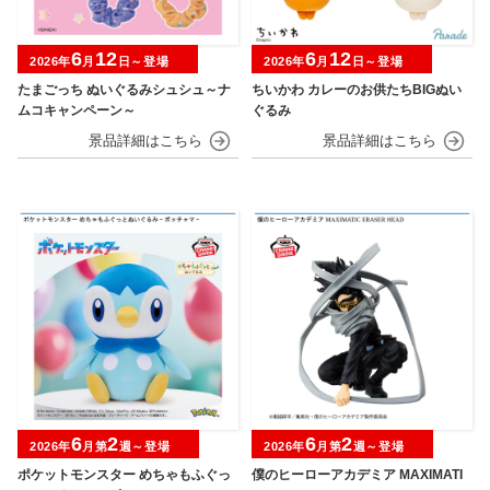
6
12
6
12
2026年
月
日～登場
2026年
月
日～登場
たまごっち ぬいぐるみシュシュ～ナ
ちいかわ カレーのお供たちBIGぬい
ムコキャンペーン～
ぐるみ
6
2
6
2
2026年
月第
週～登場
2026年
月第
週～登場
ポケットモンスター めちゃもふぐっ
僕のヒーローアカデミア MAXIMATI