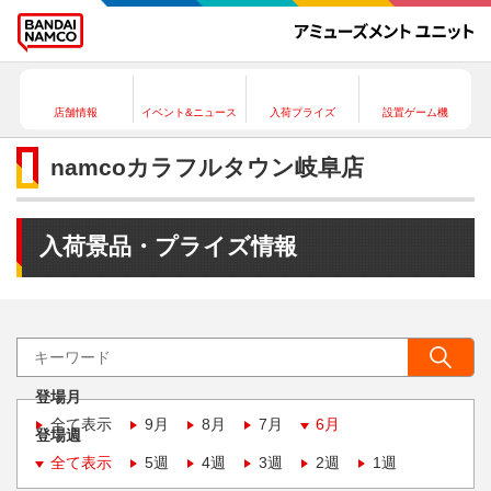
店舗情報
イベント&ニュース
入荷プライズ
設置ゲーム機
namcoカラフルタウン岐阜店
入荷景品・プライズ情報
登場月
全て表示
9月
8月
7月
6月
登場週
全て表示
5週
4週
3週
2週
1週