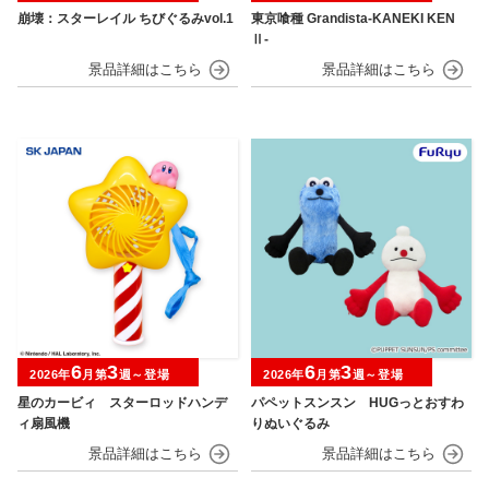
崩壊：スターレイル ちびぐるみvol.1
東京喰種 Grandista-KANEKI KEN
Ⅱ-
6
3
6
3
2026年
月第
週～登場
2026年
月第
週～登場
星のカービィ スターロッドハンデ
パペットスンスン HUGっとおすわ
ィ扇風機
りぬいぐるみ