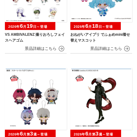
6
19
6
18
2026年
月
日～登場
2026年
月
日～登場
VS AMBIVALENZ 撮りおろしフェイ
おねがいアイプリ でふぉめmini着せ
スヘアゴム
替えマスコット
6
3
6
3
2026年
月第
週～登場
2026年
月第
週～登場