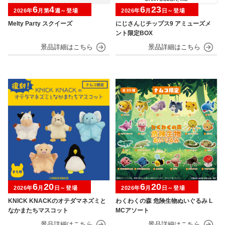
6
4
6
23
2026年
月第
週～登場
2026年
月
日～登場
Melty Party スクイーズ
にじさんじチップス9 アミューズメ
ント限定BOX
6
20
6
20
2026年
月
日～登場
2026年
月
日～登場
KNICK KNACKのオテダマネズミと
わくわくの森 危険生物ぬいぐるみ L
なかまたちマスコット
MCアソート