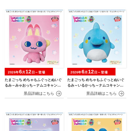
6
12
6
12
2026年
月
日～登場
2026年
月
日～登場
たまごっち めちゃもふぐっとぬいぐ
たまごっち めちゃもふぐっとぬいぐ
るみ～みゃおっち～ナムコキャンペ
るみ～いるかっち～ナムコキャンペ
ーン
ーン