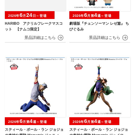
6
24
6
4
2026年
月
日～登場
2026年
月第
週～登場
HARIBO アクリルフレークマスコ
劇場版『チェンソーマン レゼ篇』 ち
ット 【ナムコ限定】
びぐるみ
6
4
6
4
2026年
月第
週～登場
2026年
月第
週～登場
スティール・ボール・ラン ジョジョ
スティール・ボール・ラン ジョジョ