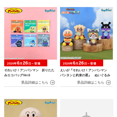
6
26
6
26
2026年
月
日～登場
2026年
月
日～登場
それいけ！アンパンマン 折りたた
えいが『それいけ！アンパンマン
みエコバッグVer.6
パンタンと約束の星』 ぬいぐるみ