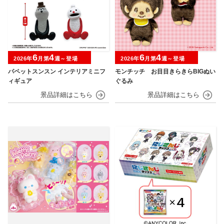
6
4
6
4
2026年
月第
週～登場
2026年
月第
週～登場
パペットスンスン インテリアミニフ
モンチッチ お目目きらきらBIGぬい
ィギュア
ぐるみ