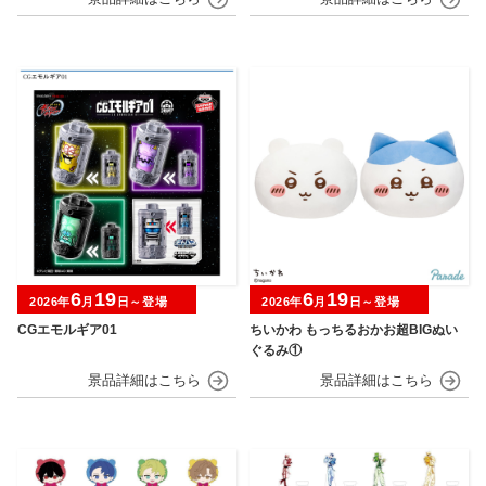
6
19
6
19
2026年
月
日～登場
2026年
月
日～登場
CGエモルギア01
ちいかわ もっちるおかお超BIGぬい
ぐるみ①