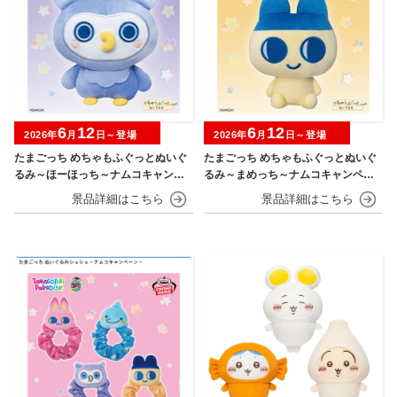
6
12
6
12
2026年
月
日～登場
2026年
月
日～登場
たまごっち めちゃもふぐっとぬいぐ
たまごっち めちゃもふぐっとぬいぐ
るみ～ほーほっち～ナムコキャンペ
るみ～まめっち～ナムコキャンペー
ーン
ン