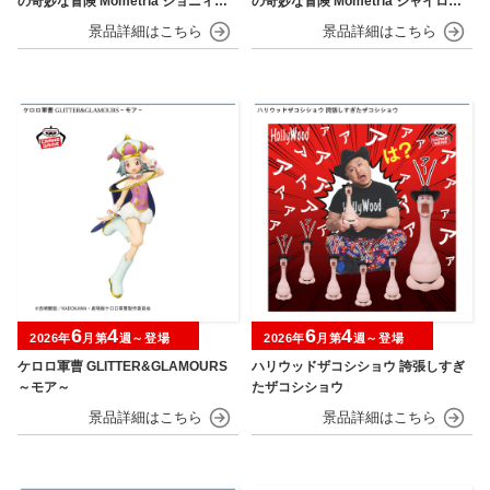
の奇妙な冒険 Mometria ジョニィ・
の奇妙な冒険 Mometria ジャイロ・
ジョースター
ツェペリ
6
4
6
4
2026年
月第
週～登場
2026年
月第
週～登場
ケロロ軍曹 GLITTER&GLAMOURS
ハリウッドザコシショウ 誇張しすぎ
～モア～
たザコシショウ