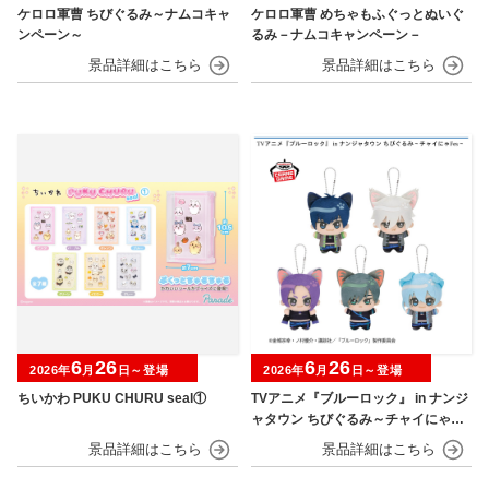
ケロロ軍曹 ちびぐるみ～ナムコキャ
ケロロ軍曹 めちゃもふぐっとぬいぐ
ンペーン～
るみ－ナムコキャンペーン－
6
26
6
26
2026年
月
日～登場
2026年
月
日～登場
ちいかわ PUKU CHURU seal①
TVアニメ『ブルーロック』 in ナンジ
ャタウン ちびぐるみ～チャイにゃFe
s～