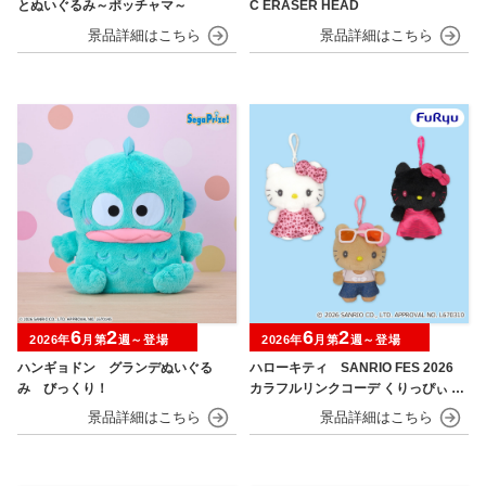
とぬいぐるみ～ポッチャマ～
C ERASER HEAD
6
2
6
2
2026年
月第
週～登場
2026年
月第
週～登場
ハンギョドン グランデぬいぐる
ハローキティ SANRIO FES 2026
み びっくり！
カラフルリンクコーデ くりっぴぃ ぬ
いぐるみ