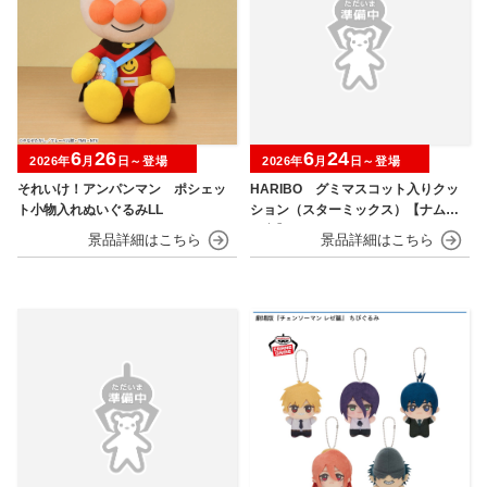
6
26
6
24
2026年
月
日～登場
2026年
月
日～登場
それいけ！アンパンマン ポシェッ
HARIBO グミマスコット入りクッ
ト小物入れぬいぐるみLL
ション（スターミックス）【ナムコ
限定】