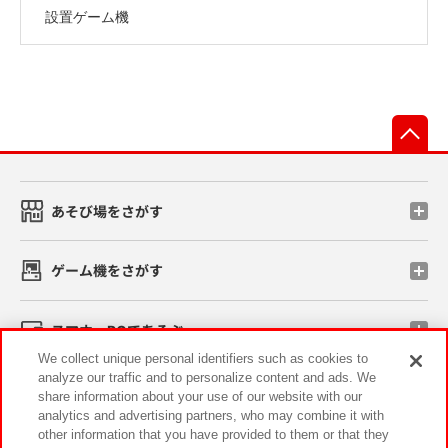
設置ゲーム機
先
あそび場をさがす
ゲーム機をさがす
スマホ・PCであそぶ
We collect unique personal identifiers such as cookies to
analyze our traffic and to personalize content and ads. We
イベント・キャンペーン
share information about your use of our website with our
analytics and advertising partners, who may combine it with
other information that you have provided to them or that they