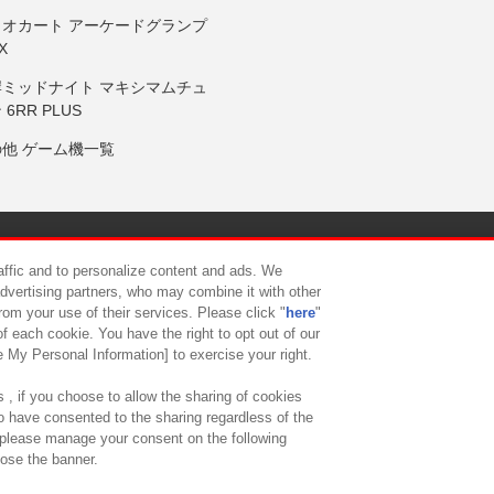
リオカート アーケードグランプ
X
岸ミッドナイト マキシマムチュ
 6RR PLUS
の他 ゲーム機一覧
サイトポリシー
プライバシーポリシー
ウェブアクセシビリティ方
raffic and to personalize content and ads. We
advertising partners, who may combine it with other
rom your use of their services. Please click "
here
"
供について
カスタマーハラスメント対応方針
よくあるご質問・
f each cookie. You have the right to opt out of our
e My Personal Information] to exercise your right.
 , if you choose to allow the sharing of cookies
to have consented to the sharing regardless of the
, please manage your consent on the following
lose the banner.
ndai Namco Amusement Lab Inc.
©Bandai Namco Experience Inc.
©HANAY