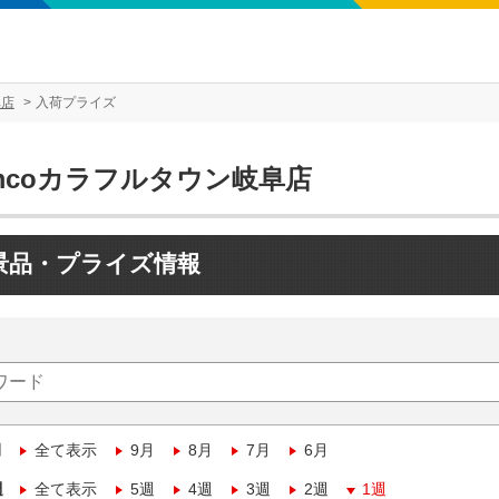
阜店
入荷プライズ
mcoカラフルタウン岐阜店
景品・プライズ情報
月
全て表示
9月
8月
7月
6月
週
全て表示
5週
4週
3週
2週
1週