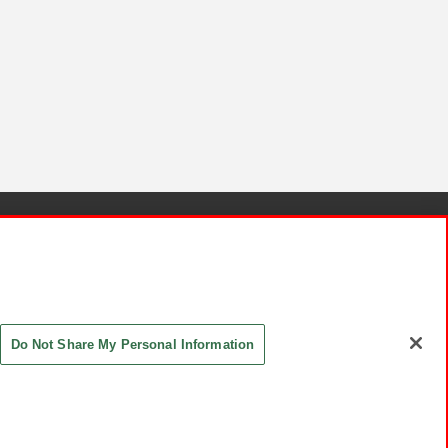
針と検証結果
お取引先さまとともに
お問い合わせ
Do Not Share My Personal Information
ASHIKI Co., Ltd. All Rights Reserved.