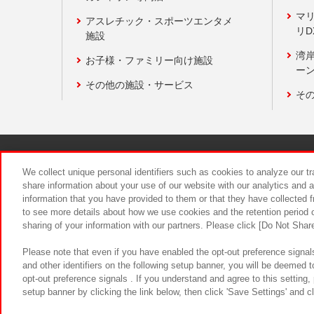
マ
アスレチック・スポーツエンタメ
リD
施設
湾
お子様・ファミリー向け施設
ーン
その他の施設・サービス
そ
関連会社
サステナビリティ
We collect unique personal identifiers such as cookies to analyze our t
share information about your use of our website with our analytics and 
information that you have provided to them or that they have collected f
食品のご提
to see more details about how we use cookies and the retention period o
sharing of your information with our partners. Please click [Do Not Shar
Please note that even if you have enabled the opt-out preference signals
and other identifiers on the following setup banner, you will be deemed 
opt-out preference signals . If you understand and agree to this setting
setup banner by clicking the link below, then click 'Save Settings' and c
©Bandai Namco Amusement Inc.
©Ba