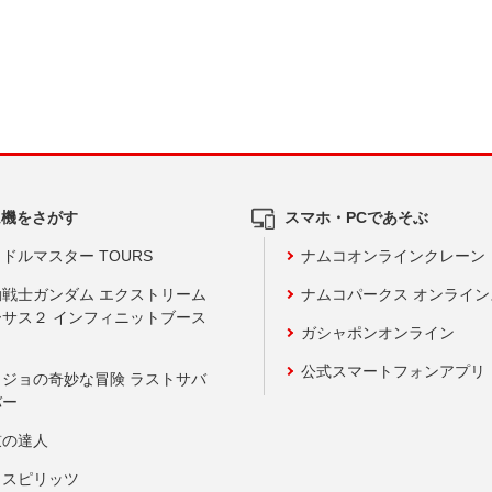
ム機をさがす
スマホ・PCであそぶ
ドルマスター TOURS
ナムコオンラインクレーン
動戦士ガンダム エクストリーム
ナムコパークス オンライ
ーサス２ インフィニットブース
ガシャポンオンライン
公式スマートフォンアプリ
ョジョの奇妙な冒険 ラストサバ
バー
鼓の達人
りスピリッツ