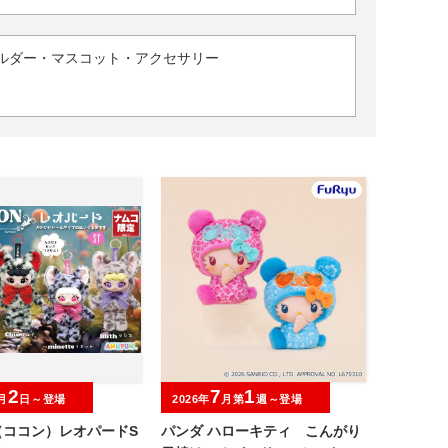
ルダー・マスコット・アクセサリー
2
7
1
月
日～登場
2026年
月第
週～登場
（ココン）レオパードS
パンダ ハローキティ こんがり