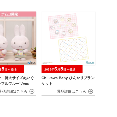
5
6
5
月
日～登場
2026年
月
日～登場
ー 特大サイズぬいぐ
Chiikawa Baby ひんやりブラン
フルフルーツver.
ケット