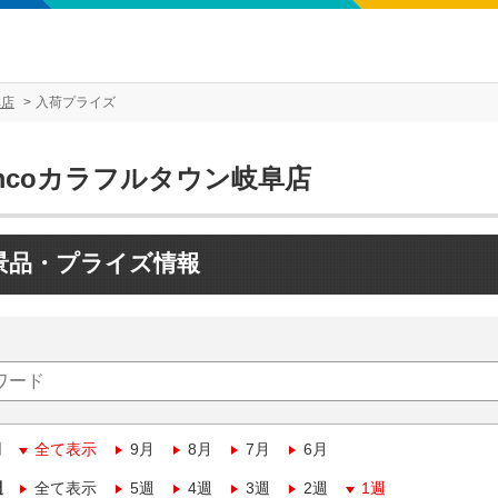
阜店
入荷プライズ
mcoカラフルタウン岐阜店
景品・プライズ情報
月
全て表示
9月
8月
7月
6月
週
全て表示
5週
4週
3週
2週
1週