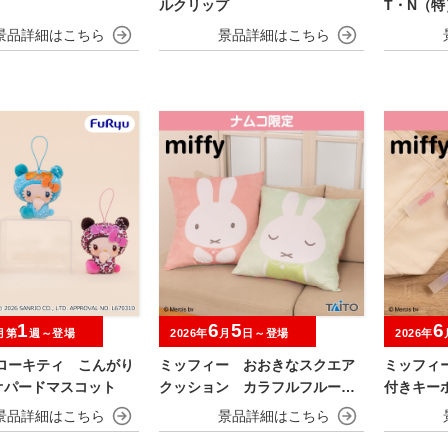
ルクリップ
T・N（特
1
6
5
6
月第
週～登場
2026年
月
日～登場
2026年
ハローキティ こんがり
ミッフィー おおきなスクエア
ミッフィ
オパードマスコット
クッション カラフルフルーツv
付きキー
er.
ルーツver