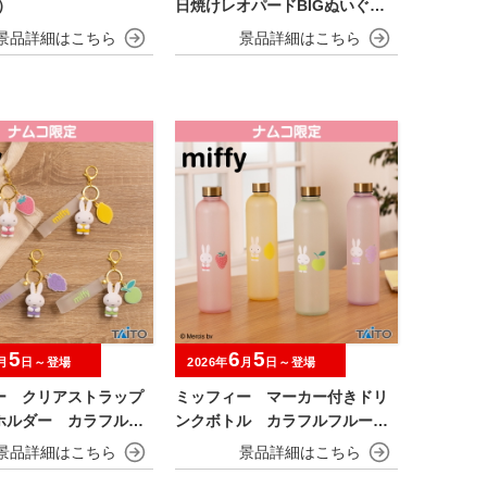
）
日焼けレオパードBIGぬいぐる
み
5
6
5
月
日～登場
2026年
月
日～登場
ー クリアストラップ
ミッフィー マーカー付きドリ
ホルダー カラフルフ
ンクボトル カラフルフルーツv
.
er.