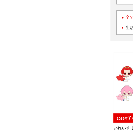
全
生
7
2026年
いれいす