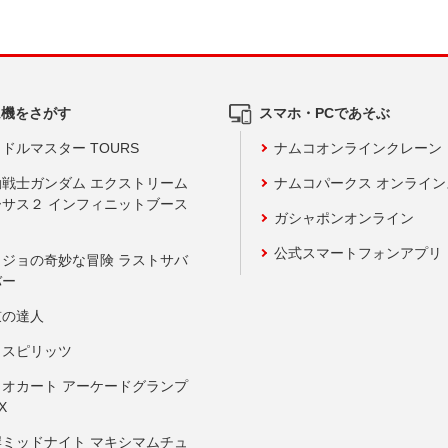
ム機をさがす
スマホ・PCであそぶ
ドルマスター TOURS
ナムコオンラインクレーン
動戦士ガンダム エクストリーム
ナムコパークス オンライ
ーサス２ インフィニットブース
ガシャポンオンライン
公式スマートフォンアプリ
ョジョの奇妙な冒険 ラストサバ
バー
鼓の達人
りスピリッツ
リオカート アーケードグランプ
X
岸ミッドナイト マキシマムチュ