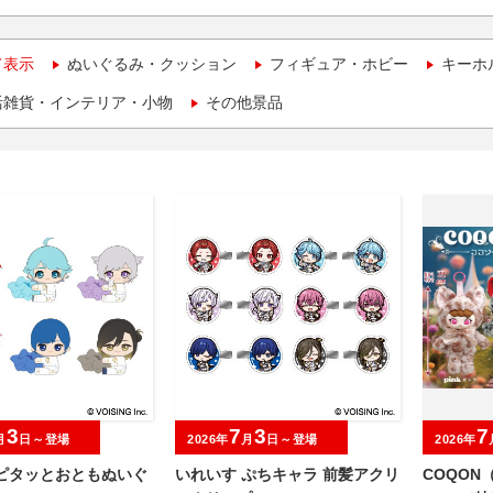
て表示
ぬいぐるみ・クッション
フィギュア・ホビー
キーホ
活雑貨・インテリア・小物
その他景品
3
7
3
7
月
日～登場
2026年
月
日～登場
2026年
 ピタッとおともぬいぐ
いれいす ぷちキャラ 前髪アクリ
COQON