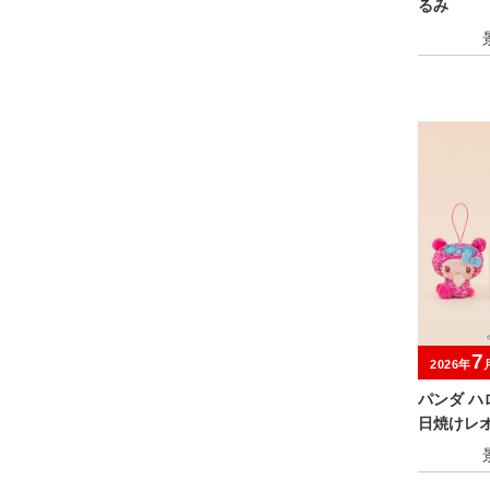
るみ
7
2026年
パンダ 
日焼けレ