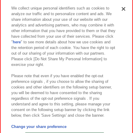
We collect unique personal identifiers such as cookies to
analyze our traffic and to personalize content and ads. We
イベント・キャンペーン
share information about your use of our website with our
analytics and advertising partners, who may combine it with
other information that you have provided to them or that they
have collected from your use of their services. Please click
"
here
" to see more details about how we use cookies and
関連会社
サステナビリティ
サイトポリシー
the retention period of each cookie. You have the right to opt
out of our sharing of your information with our partners.
プライバシーポリシー
ウェブアクセシビリティ方針と検証結果
Please click [Do Not Share My Personal Information] to
exercise your right.
お取引先さまとともに
食品のご提供について
カスタマーハラスメント対応方針
よくあるご質問・お問い合わせ
Please note that even if you have enabled the opt-out
preference signals , if you choose to allow the sharing of
cookies and other identifiers on the following setup banner,
you will be deemed to have consented to the sharing
regardless of the opt-out preference signals . If you
understand and agree to this setting, please manage your
consent on the following setup banner by clicking the link
below, then click 'Save Settings' and close the banner.
©Bandai Namco Amusement Inc.
©Bandai Namco Amusement Lab Inc.
Change your share preference
©Bandai Namco Experience Inc.