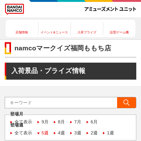
店舗情報
イベント&ニュース
入荷プライズ
設置ゲーム機
namcoマークイズ福岡ももち店
入荷景品・プライズ情報
登場月
全て表示
9月
8月
7月
6月
登場週
全て表示
5週
4週
3週
2週
1週