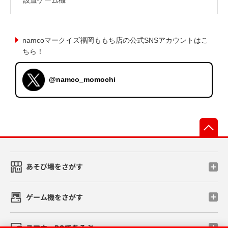
namcoマークイズ福岡ももち店の公式SNSアカウントはこ
ちら！
@namco_momochi
先
あそび場をさがす
ゲーム機をさがす
スマホ・PCであそぶ