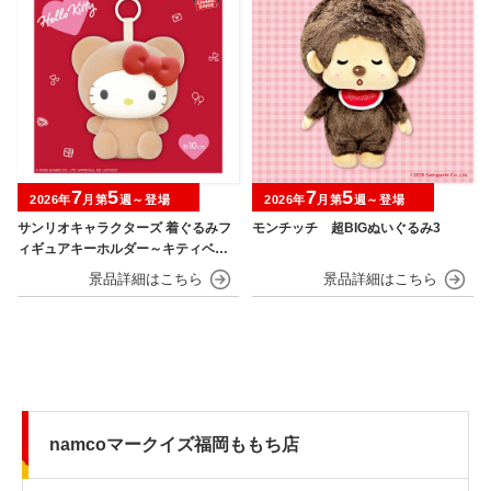
7
5
7
5
2026年
月第
週～登場
2026年
月第
週～登場
サンリオキャラクターズ 着ぐるみフ
モンチッチ 超BIGぬいぐるみ3
ィギュアキーホルダー～キティベアv
er.～
namcoマークイズ福岡ももち店