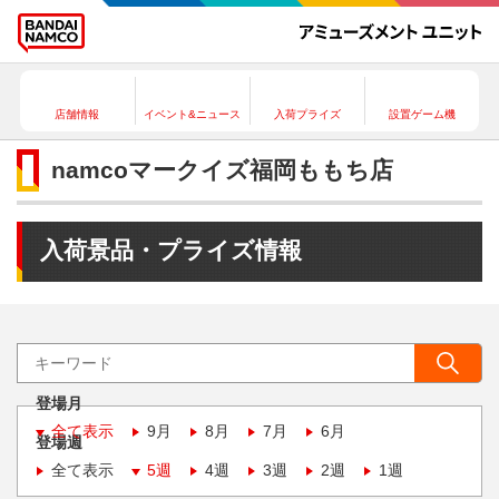
店舗情報
イベント&ニュース
入荷プライズ
設置ゲーム機
namcoマークイズ福岡ももち店
入荷景品・プライズ情報
登場月
全て表示
9月
8月
7月
6月
登場週
全て表示
5週
4週
3週
2週
1週