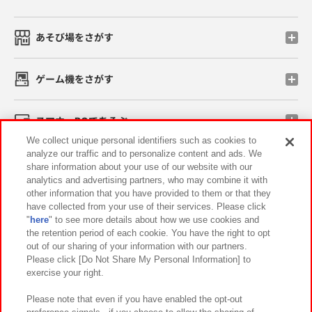
あそび場をさがす
ゲーム機をさがす
スマホ・PCであそぶ
We collect unique personal identifiers such as cookies to
analyze our traffic and to personalize content and ads. We
イベント・キャンペーン
share information about your use of our website with our
analytics and advertising partners, who may combine it with
other information that you have provided to them or that they
have collected from your use of their services. Please click
"
here
" to see more details about how we use cookies and
関連会社
サステナビリティ
サイトポリシー
the retention period of each cookie. You have the right to opt
out of our sharing of your information with our partners.
プライバシーポリシー
ウェブアクセシビリティ方針と検証結果
Please click [Do Not Share My Personal Information] to
exercise your right.
お取引先さまとともに
食品のご提供について
カスタマーハラスメント対応方針
よくあるご質問・お問い合わせ
Please note that even if you have enabled the opt-out