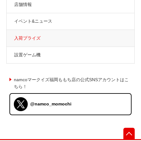
店舗情報
イベント&ニュース
入荷プライズ
設置ゲーム機
namcoマークイズ福岡ももち店の公式SNSアカウントはこ
ちら！
@namco_momochi
先