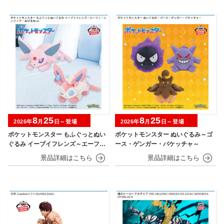
8
25
8
25
2026年
月
日～登場
2026年
月
日～登場
ポケットモンスター もふぐっとぬい
ポケットモンスター ぬいぐるみ～ゴ
ぐるみ イーブイフレンズ～エーフ
ース・ゲンガー・バケッチャ～
ィ・ニンフィア～おひるねver.