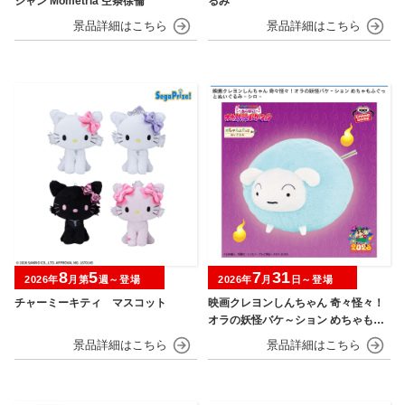
シャン Mometria 空条徐倫
るみ
8
5
7
31
2026年
月第
週～登場
2026年
月
日～登場
チャーミーキティ マスコット
映画クレヨンしんちゃん 奇々怪々！
オラの妖怪バケ～ション めちゃもふ
ぐっとぬいぐるみ シロ