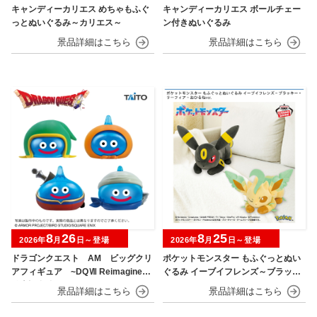
キャンディーカリエス めちゃもふぐ
キャンディーカリエス ボールチェー
っとぬいぐるみ～カリエス～
ン付きぬいぐるみ
8
26
8
25
2026年
月
日～登場
2026年
月
日～登場
ドラゴンクエスト AM ビッグクリ
ポケットモンスター もふぐっとぬい
アフィギュア ~DQⅦ Reimagined
ぐるみ イーブイフレンズ～ブラッキ
発売記念編~
ー・リーフィア～おひるねver.