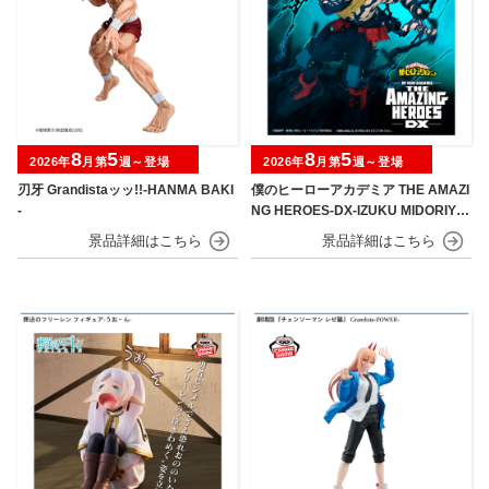
8
5
8
5
2026年
月第
週～登場
2026年
月第
週～登場
刃牙 Grandistaッッ!!-HANMA BAKI
僕のヒーローアカデミア THE AMAZI
-
NG HEROES-DX-IZUKU MIDORIYA
OVERLAY Ⅱ