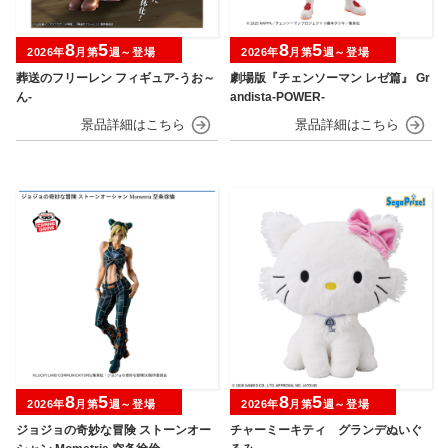
8
5
8
5
2026年
月第
週～登場
2026年
月第
週～登場
葬送のフリーレン フィギュア-うお～
劇場版『チェンソーマン レゼ篇』 Gr
ん-
andista-POWER-
8
5
8
5
2026年
月第
週～登場
2026年
月第
週～登場
ジョジョの奇妙な冒険 ストーンオー
チャーミーキティ グランデぬいぐ