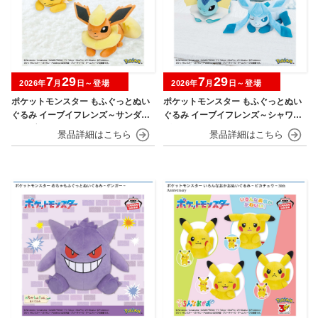
7
29
7
29
2026年
月
日～登場
2026年
月
日～登場
ポケットモンスター もふぐっとぬい
ポケットモンスター もふぐっとぬい
ぐるみ イーブイフレンズ～サンダー
ぐるみ イーブイフレンズ～シャワー
ス・ブースター～おひるねver.
ズ・グレイシア～おひるねver.