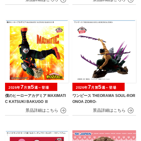
7
5
7
5
2026年
月第
週～登場
2026年
月第
週～登場
僕のヒーローアカデミア MAXIMATI
ワンピース THEORAMA SOUL-ROR
C KATSUKI BAKUGO Ⅲ
ONOA ZORO-