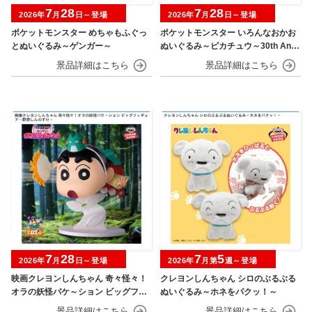
7
28
7
28
2026年
月
日～登場
2026年
月
日～登場
ポケットモンスター めちゃもふぐっ
ポケットモンスター いろんなおかお
とぬいぐるみ～ゲンガー～
ぬいぐるみ～ピカチュウ～30th Anni
versary
7
28
7
5
2026年
月
日～登場
2026年
月第
週～登場
映画クレヨンしんちゃん 奇々怪々！
クレヨンしんちゃん シロのぶるぶる
オラの妖怪バケ～ション ビッグフィ
ぬいぐるみ～ホネをパクッ！～
ギュア～野原しんのすけ～