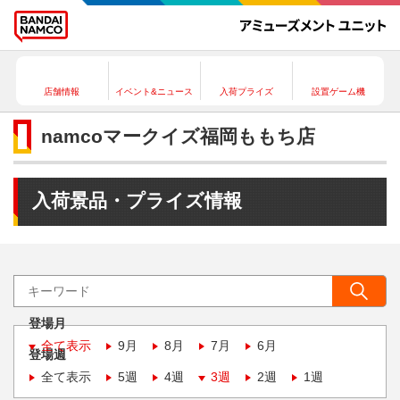
店舗情報
イベント&ニュース
入荷プライズ
設置ゲーム機
namcoマークイズ福岡ももち店
入荷景品・プライズ情報
登場月
全て表示
9月
8月
7月
6月
登場週
全て表示
5週
4週
3週
2週
1週