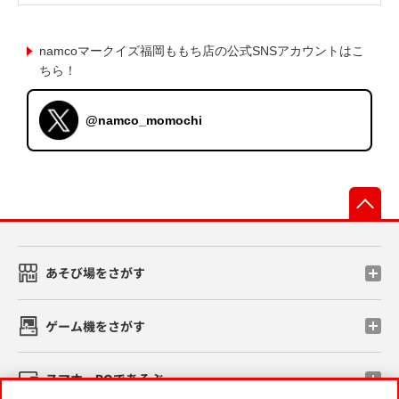
namcoマークイズ福岡ももち店の公式SNSアカウントはこ
ちら！
@namco_momochi
先
あそび場をさがす
ゲーム機をさがす
スマホ・PCであそぶ