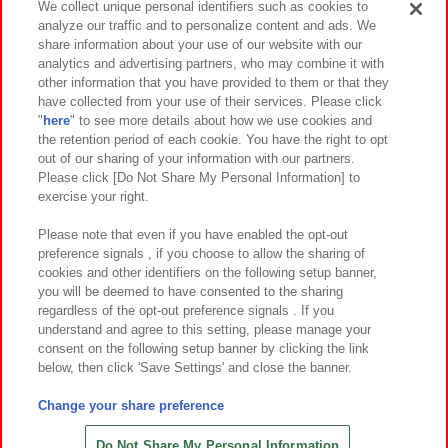
We collect unique personal identifiers such as cookies to
analyze our traffic and to personalize content and ads. We
イベント・キャンペーン
share information about your use of our website with our
analytics and advertising partners, who may combine it with
other information that you have provided to them or that they
have collected from your use of their services. Please click
"
here
" to see more details about how we use cookies and
関連会社
サステナビリティ
サイトポリシー
the retention period of each cookie. You have the right to opt
out of our sharing of your information with our partners.
プライバシーポリシー
ウェブアクセシビリティ方針と検証結果
Please click [Do Not Share My Personal Information] to
exercise your right.
お取引先さまとともに
食品のご提供について
カスタマーハラスメント対応方針
よくあるご質問・お問い合わせ
Please note that even if you have enabled the opt-out
preference signals , if you choose to allow the sharing of
cookies and other identifiers on the following setup banner,
you will be deemed to have consented to the sharing
regardless of the opt-out preference signals . If you
understand and agree to this setting, please manage your
consent on the following setup banner by clicking the link
below, then click 'Save Settings' and close the banner.
©Bandai Namco Amusement Inc.
©Bandai Namco Amusement Lab Inc.
Change your share preference
©Bandai Namco Experience Inc.
©HANAYASHIKI Co., Ltd. All Rights Reserved.
Do Not Share My Personal Information