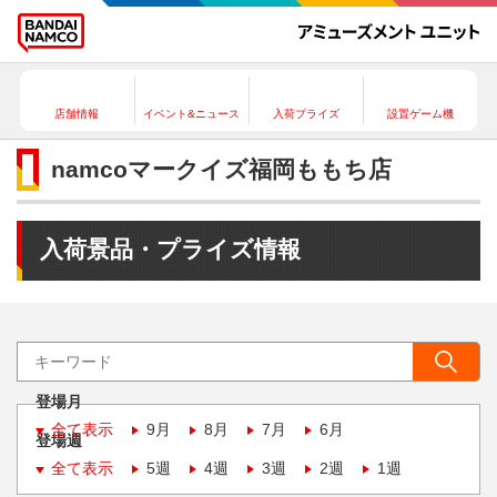
店舗情報
イベント&ニュース
入荷プライズ
設置ゲーム機
namcoマークイズ福岡ももち店
入荷景品・プライズ情報
登場月
全て表示
9月
8月
7月
6月
登場週
全て表示
5週
4週
3週
2週
1週