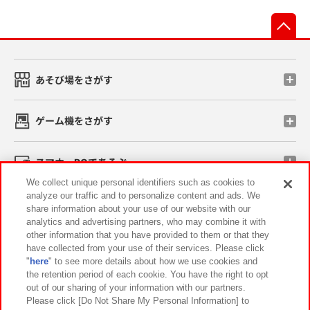
先
あそび場をさがす
ゲーム機をさがす
スマホ・PCであそぶ
We collect unique personal identifiers such as cookies to
analyze our traffic and to personalize content and ads. We
イベント・キャンペーン
share information about your use of our website with our
analytics and advertising partners, who may combine it with
other information that you have provided to them or that they
have collected from your use of their services. Please click
"
here
" to see more details about how we use cookies and
関連会社
サステナビリティ
サイトポリシー
the retention period of each cookie. You have the right to opt
out of our sharing of your information with our partners.
プライバシーポリシー
ウェブアクセシビリティ方針と検証結果
Please click [Do Not Share My Personal Information] to