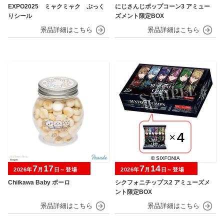
EXPO2025 ミャクミャク ぷっく
にじさんじポップコーン3 アミュー
りシール
ズメント限定BOX
7
17
7
14
2026年
月
日～登場
2026年
月
日～登場
Chiikawa Baby ボーロ
シクフォニチップス2 アミューズメ
ント限定BOX