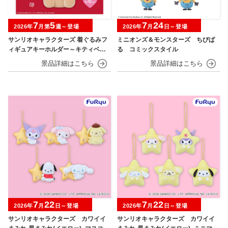
7
5
7
24
2026年
月第
週～登場
2026年
月
日～登場
サンリオキャラクターズ 着ぐるみフ
ミニオンズ＆モンスターズ ちびぱ
ィギュアキーホルダー～キティベアv
る コミックスタイル
er.～
7
22
7
22
2026年
月
日～登場
2026年
月
日～登場
サンリオキャラクターズ カワイイ
サンリオキャラクターズ カワイイ