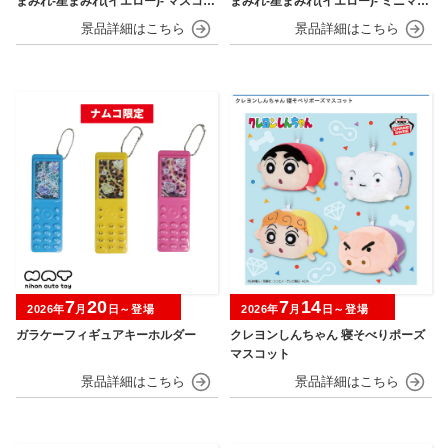
まみれ-星まみれ(イエロー)- マスコッ
まみれ-星まみれ(イエロー)- ミニマス
ト
コット
7
20
7
14
2026年
月
日～登場
2026年
月
日～登場
ガラケーフィギュアキーホルダー
クレヨンしんちゃん 寝そべりポーズ
マスコット