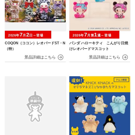
7
2
7
1
2026年
月
日～登場
2026年
月第
週～登場
COQON（ココン）レオパードST・N
パンダ ハローキティ こんがり日焼
（特）
けレオパードマスコット