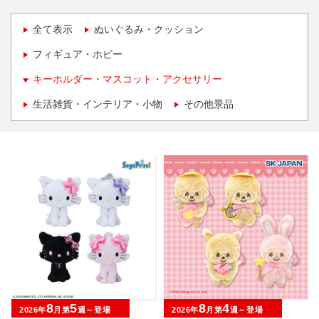
全て表示
ぬいぐるみ・クッション
フィギュア・ホビー
キーホルダー・マスコット・アクセサリー
生活雑貨・インテリア・小物
その他景品
8
5
8
4
2026年
月第
週～登場
2026年
月第
週～登場