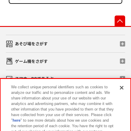
先
あそび場をさがす
ゲーム機をさがす
スマホ・PCであそぶ
We collect unique personal identifiers such as cookies to
analyze our traffic and to personalize content and ads. We
イベント・キャンペーン
share information about your use of our website with our
analytics and advertising partners, who may combine it with
other information that you have provided to them or that they
have collected from your use of their services. Please click
"
here
" to see more details about how we use cookies and
関連会社
サステナビリティ
サイトポリシー
the retention period of each cookie. You have the right to opt