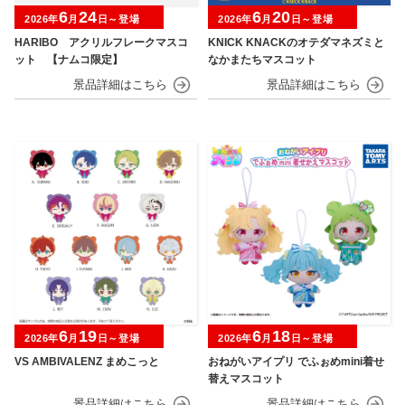
6
24
6
20
2026年
月
日～登場
2026年
月
日～登場
HARIBO アクリルフレークマスコ
KNICK KNACKのオテダマネズミと
ット 【ナムコ限定】
なかまたちマスコット
6
19
6
18
2026年
月
日～登場
2026年
月
日～登場
VS AMBIVALENZ まめこっと
おねがいアイプリ でふぉめmini着せ
替えマスコット