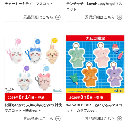
チャーミーキティ マスコット
モンチッチ LoveHappyAngelマス
コット
8
14
8
8
2026年
月
日～登場
2026年
月
日～登場
映画ちいかわ 人魚の島のひみつ 討伐
WASABI BEAR ぬいぐるみマスコ
マスコット～映画ver.～
ット カラフルver.