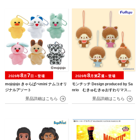
8
7
8
2
2026年
月
日～登場
2026年
月第
週～登場
mojojojo きゃらぱぺmini ナムコオリ
モンチッチ Design produced by Sa
ジナルアソート
nrio むきゅむきゅおすわりマスコ
ット