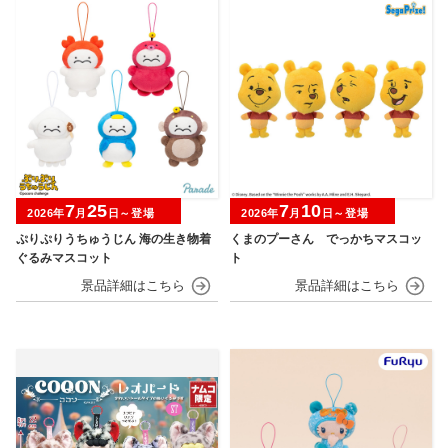
7
25
7
10
2026年
月
日～登場
2026年
月
日～登場
ぷりぷりうちゅうじん 海の生き物着
くまのプーさん でっかちマスコッ
ぐるみマスコット
ト