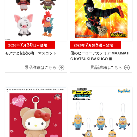
7
30
7
5
2026年
月
日～登場
2026年
月第
週～登場
モアナと伝説の海 マスコット
僕のヒーローアカデミア MAXIMATI
C KATSUKI BAKUGO Ⅲ