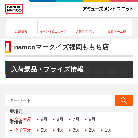
店舗情報
イベント&ニュース
入荷プライズ
設置ゲーム機
namcoマークイズ福岡ももち店
入荷景品・プライズ情報
登場月
全て表示
9月
8月
7月
6月
登場週
全て表示
5週
4週
3週
2週
1週