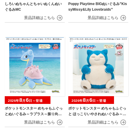
しろいぬちゃんとちゃいぬくんぬい
Poppy Playtime BIGぬいぐるみ”Kis
ぐるみMC
syMissy&Lily Lovebraids”
8
6
8
6
2026年
月
日～登場
2026年
月
日～登場
ポケットモンスター めちゃもふぐっ
ポケットモンスター めちゃもふぐっ
とぬいぐるみ～ラプラス～振り向きv
と ほっこりいやされぬいぐるみ～カ
er.
ビゴン～