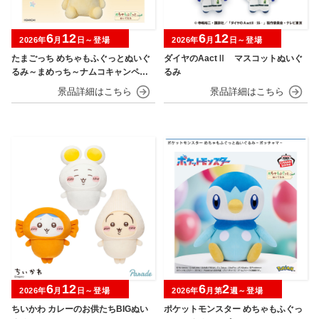
6
12
6
12
2026年
月
日～登場
2026年
月
日～登場
たまごっち めちゃもふぐっとぬいぐ
ダイヤのAactⅡ マスコットぬいぐ
るみ～まめっち～ナムコキャンペー
るみ
ン
6
12
6
2
2026年
月
日～登場
2026年
月第
週～登場
ちいかわ カレーのお供たちBIGぬい
ポケットモンスター めちゃもふぐっ