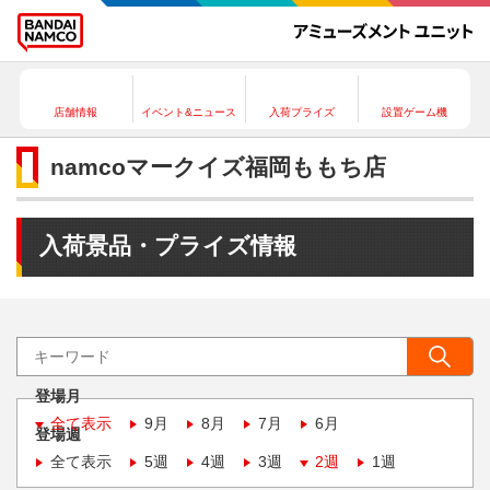
店舗情報
イベント&ニュース
入荷プライズ
設置ゲーム機
namcoマークイズ福岡ももち店
入荷景品・プライズ情報
登場月
全て表示
9月
8月
7月
6月
登場週
全て表示
5週
4週
3週
2週
1週