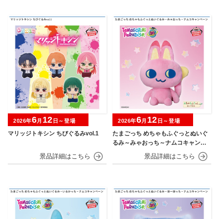
6
12
6
12
2026年
月
日～登場
2026年
月
日～登場
マリッジトキシン ちびぐるみvol.1
たまごっち めちゃもふぐっとぬいぐ
るみ～みゃおっち～ナムコキャンペ
ーン