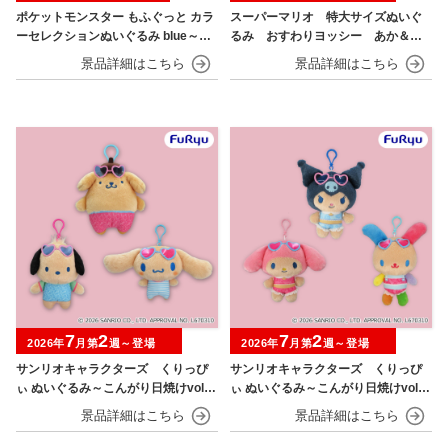
ポケットモンスター もふぐっと カラ
スーパーマリオ 特大サイズぬいぐ
ーセレクションぬいぐるみ blue～カ
るみ おすわりヨッシー あか＆あ
イオーガ・ポッチャマ～
お
7
2
7
2
2026年
月第
週～登場
2026年
月第
週～登場
サンリオキャラクターズ くりっぴ
サンリオキャラクターズ くりっぴ
ぃ ぬいぐるみ～こんがり日焼けvol.1
ぃ ぬいぐるみ～こんがり日焼けvol.2
～
～