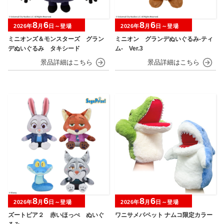
8
6
8
6
2026年
月
日～登場
2026年
月
日～登場
ミニオンズ＆モンスターズ グラン
ミニオン グランデぬいぐるみ‐ティ
デぬいぐるみ タキシード
ム‐ Ver.3
8
6
8
6
2026年
月
日～登場
2026年
月
日～登場
ズートピア２ 赤いほっぺ ぬいぐ
ワニサメパペット ナムコ限定カラー