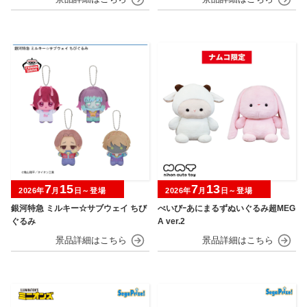
7
15
7
13
2026年
月
日～登場
2026年
月
日～登場
銀河特急 ミルキー☆サブウェイ ちび
べいびｰあにまるずぬいぐるみ超MEG
ぐるみ
A ver.2