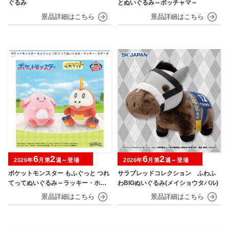
ぐるみ
とぬいぐるみ～ポッチャマ～
6
2
6
2
2026年
月第
週～登場
2026年
月第
週～登場
ポケットモンスター もふぐっと つれ
サラブレッドコレクション ふわふ
てってぬいぐるみ～ラッキー・ホゲ
わBIGぬいぐるみ(メイショウタバル)
ータ～