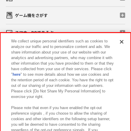
ゲーム機をさがす
スマホ・PCであそぶ
We collect unique personal identifiers such as cookies to
analyze our traffic and to personalize content and ads. We
イベント・キャンペーン
share information about your use of our website with our
analytics and advertising partners, who may combine it with
other information that you have provided to them or that they
have collected from your use of their services. Please click
"
here
" to see more details about how we use cookies and
関連会社
サステナビリティ
サイトポリシー
the retention period of each cookie. You have the right to opt
out of our sharing of your information with our partners.
プライバシーポリシー
ウェブアクセシビリティ方針と検証結果
Please click [Do Not Share My Personal Information] to
exercise your right.
お取引先さまとともに
食品のご提供について
カスタマーハラスメント対応方針
よくあるご質問・お問い合わせ
Please note that even if you have enabled the opt-out
preference signals , if you choose to allow the sharing of
cookies and other identifiers on the following setup banner,
you will be deemed to have consented to the sharing
regardless of the opt-out preference signals . If you