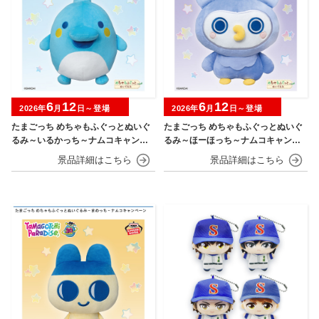
6
12
6
12
2026年
月
日～登場
2026年
月
日～登場
たまごっち めちゃもふぐっとぬいぐ
たまごっち めちゃもふぐっとぬいぐ
るみ～いるかっち～ナムコキャンペ
るみ～ほーほっち～ナムコキャンペ
ーン
ーン