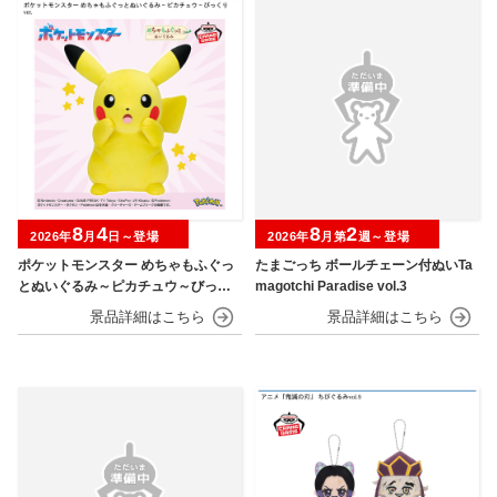
8
4
8
2
2026年
月
日～登場
2026年
月第
週～登場
ポケットモンスター めちゃもふぐっ
たまごっち ボールチェーン付ぬいTa
とぬいぐるみ～ピカチュウ～びっく
magotchi Paradise vol.3
りver.