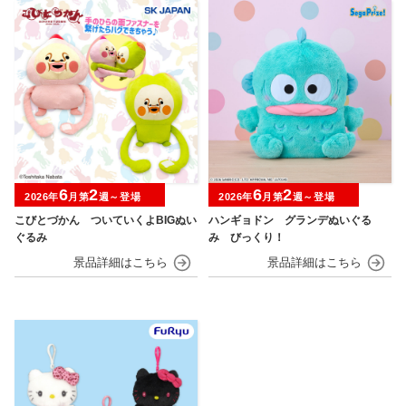
6
2
6
2
2026年
月第
週～登場
2026年
月第
週～登場
こびとづかん ついていくよBIGぬい
ハンギョドン グランデぬいぐる
ぐるみ
み びっくり！