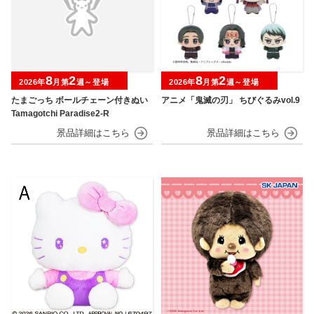
8
2
8
2
2026年
月第
週～登場
2026年
月第
週～登場
たまごっち ボールチェーン付きぬい
アニメ「鬼滅の刃」 ちびぐるみvol.9
Tamagotchi Paradise2-R