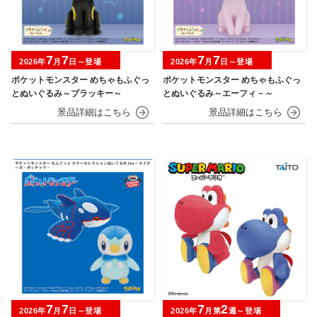
7
7
7
7
2026年
月
日～登場
2026年
月
日～登場
ポケットモンスター めちゃもふぐっ
ポケットモンスター めちゃもふぐっ
とぬいぐるみ～ブラッキー～
とぬいぐるみ～エーフィ－～
7
7
7
2
2026年
月
日～登場
2026年
月第
週～登場