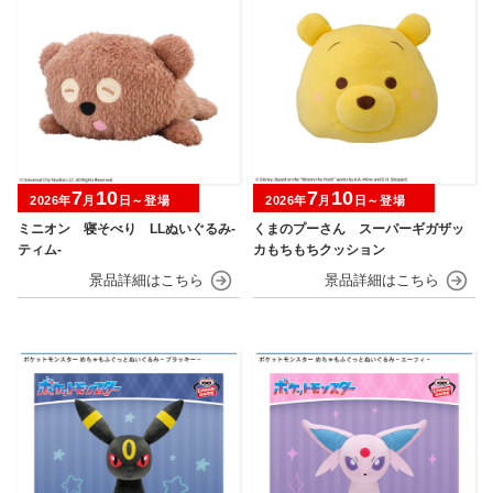
7
10
7
10
2026年
月
日～登場
2026年
月
日～登場
ミニオン 寝そべり LLぬいぐるみ‐
くまのプーさん スーパーギガザッ
ティム‐
カもちもちクッション