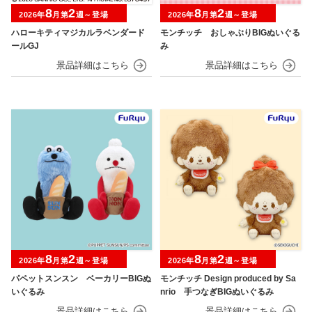
8
2
8
2
2026年
月第
週～登場
2026年
月第
週～登場
ハローキティマジカルラベンダード
モンチッチ おしゃぶりBIGぬいぐる
ールGJ
み
8
2
8
2
2026年
月第
週～登場
2026年
月第
週～登場
パペットスンスン ベーカリーBIGぬ
モンチッチ Design produced by Sa
いぐるみ
nrio 手つなぎBIGぬいぐるみ