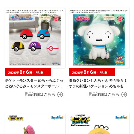
8
6
8
6
2026年
月
日～登場
2026年
月
日～登場
ポケットモンスター めちゃもふぐっ
映画クレヨンしんちゃん 奇々怪々！
とぬいぐるみ～モンスターボール・
オラの妖怪バケ～ション めちゃもふ
スーパーボール・ハイパーボール・
ぐっとぬいぐるみ～おすわりポーズ
マスターボール・プレミアボール～
のシロ～