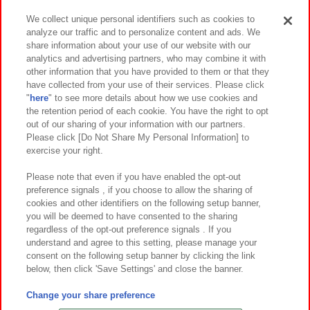
We collect unique personal identifiers such as cookies to
analyze our traffic and to personalize content and ads. We
イベント・キャンペーン
share information about your use of our website with our
analytics and advertising partners, who may combine it with
other information that you have provided to them or that they
have collected from your use of their services. Please click
"
here
" to see more details about how we use cookies and
関連会社
サステナビリティ
サイトポリシー
the retention period of each cookie. You have the right to opt
out of our sharing of your information with our partners.
プライバシーポリシー
ウェブアクセシビリティ方針と検証結果
Please click [Do Not Share My Personal Information] to
exercise your right.
お取引先さまとともに
食品のご提供について
カスタマーハラスメント対応方針
よくあるご質問・お問い合わせ
Please note that even if you have enabled the opt-out
preference signals , if you choose to allow the sharing of
cookies and other identifiers on the following setup banner,
you will be deemed to have consented to the sharing
regardless of the opt-out preference signals . If you
understand and agree to this setting, please manage your
consent on the following setup banner by clicking the link
below, then click 'Save Settings' and close the banner.
©Bandai Namco Amusement Inc.
©Bandai Namco Amusement Lab Inc.
Change your share preference
©Bandai Namco Experience Inc.