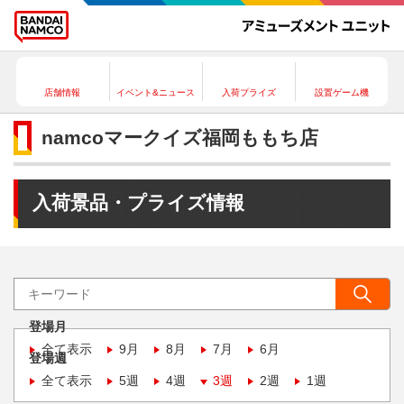
店舗情報
イベント&ニュース
入荷プライズ
設置ゲーム機
namcoマークイズ福岡ももち店
入荷景品・プライズ情報
登場月
全て表示
9月
8月
7月
6月
登場週
全て表示
5週
4週
3週
2週
1週