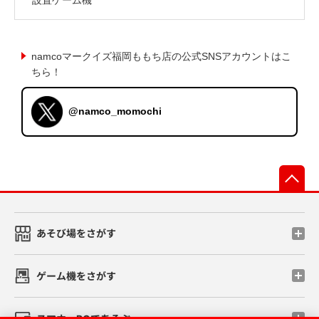
namcoマークイズ福岡ももち店の公式SNSアカウントはこ
ちら！
@namco_momochi
先
あそび場をさがす
ゲーム機をさがす
スマホ・PCであそぶ