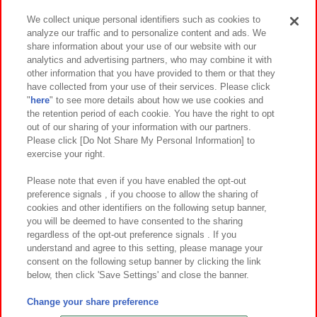
We collect unique personal identifiers such as cookies to
analyze our traffic and to personalize content and ads. We
イベント・キャンペーン
share information about your use of our website with our
analytics and advertising partners, who may combine it with
other information that you have provided to them or that they
have collected from your use of their services. Please click
"
here
" to see more details about how we use cookies and
関連会社
サステナビリティ
サイトポリシー
the retention period of each cookie. You have the right to opt
out of our sharing of your information with our partners.
プライバシーポリシー
ウェブアクセシビリティ方針と検証結果
Please click [Do Not Share My Personal Information] to
exercise your right.
お取引先さまとともに
食品のご提供について
カスタマーハラスメント対応方針
よくあるご質問・お問い合わせ
Please note that even if you have enabled the opt-out
preference signals , if you choose to allow the sharing of
cookies and other identifiers on the following setup banner,
you will be deemed to have consented to the sharing
regardless of the opt-out preference signals . If you
understand and agree to this setting, please manage your
consent on the following setup banner by clicking the link
below, then click 'Save Settings' and close the banner.
©Bandai Namco Amusement Inc.
©Bandai Namco Amusement Lab Inc.
Change your share preference
©Bandai Namco Experience Inc.