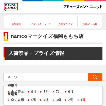
店舗情報
イベント&ニュース
入荷プライズ
設置ゲーム機
namcoマークイズ福岡ももち店
入荷景品・プライズ情報
登場月
全て表示
9月
8月
7月
6月
登場週
全て表示
5週
4週
3週
2週
1週