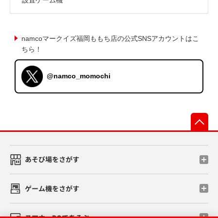
namcoマークイズ福岡ももち店の公式SNSアカウントはこ
ちら！
@namco_momochi
先
あそび場をさがす
ゲーム機をさがす
スマホ・PCであそぶ