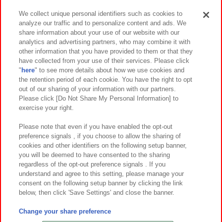
We collect unique personal identifiers such as cookies to
analyze our traffic and to personalize content and ads. We
イベント・キャンペーン
share information about your use of our website with our
analytics and advertising partners, who may combine it with
other information that you have provided to them or that they
have collected from your use of their services. Please click
"
here
" to see more details about how we use cookies and
関連会社
サステナビリティ
サイトポリシー
the retention period of each cookie. You have the right to opt
out of our sharing of your information with our partners.
プライバシーポリシー
ウェブアクセシビリティ方針と検証結果
Please click [Do Not Share My Personal Information] to
exercise your right.
お取引先さまとともに
食品のご提供について
カスタマーハラスメント対応方針
よくあるご質問・お問い合わせ
Please note that even if you have enabled the opt-out
preference signals , if you choose to allow the sharing of
cookies and other identifiers on the following setup banner,
you will be deemed to have consented to the sharing
regardless of the opt-out preference signals . If you
understand and agree to this setting, please manage your
consent on the following setup banner by clicking the link
below, then click 'Save Settings' and close the banner.
©Bandai Namco Amusement Inc.
©Bandai Namco Amusement Lab Inc.
Change your share preference
©Bandai Namco Experience Inc.