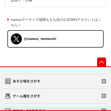
namcoマークイズ福岡ももち店の公式SNSアカウントはこ
ちら！
@namco_momochi
先
あそび場をさがす
ゲーム機をさがす
スマホ・PCであそぶ