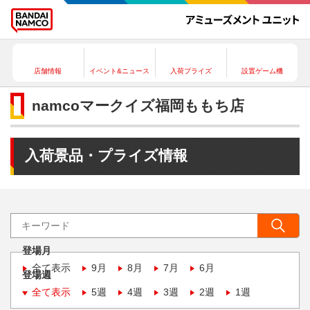
店舗情報
イベント&ニュース
入荷プライズ
設置ゲーム機
namcoマークイズ福岡ももち店
入荷景品・プライズ情報
登場月
全て表示
9月
8月
7月
6月
登場週
全て表示
5週
4週
3週
2週
1週