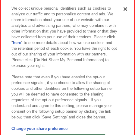
We collect unique personal identifiers such as cookies to
analyze our traffic and to personalize content and ads. We
イベント・キャンペーン
share information about your use of our website with our
analytics and advertising partners, who may combine it with
other information that you have provided to them or that they
have collected from your use of their services. Please click
"
here
" to see more details about how we use cookies and
関連会社
サステナビリティ
サイトポリシー
the retention period of each cookie. You have the right to opt
out of our sharing of your information with our partners.
プライバシーポリシー
ウェブアクセシビリティ方針と検証結果
Please click [Do Not Share My Personal Information] to
exercise your right.
お取引先さまとともに
食品のご提供について
カスタマーハラスメント対応方針
よくあるご質問・お問い合わせ
Please note that even if you have enabled the opt-out
preference signals , if you choose to allow the sharing of
cookies and other identifiers on the following setup banner,
you will be deemed to have consented to the sharing
regardless of the opt-out preference signals . If you
understand and agree to this setting, please manage your
consent on the following setup banner by clicking the link
below, then click 'Save Settings' and close the banner.
©Bandai Namco Amusement Inc.
©Bandai Namco Amusement Lab Inc.
Change your share preference
©Bandai Namco Experience Inc.