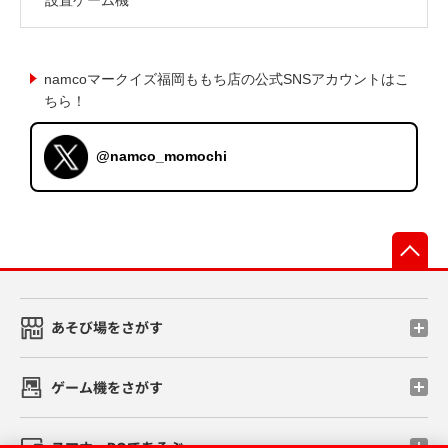
namcoマークイズ福岡ももち店の公式SNSアカウントはこ
ちら！
@namco_momochi
先
あそび場をさがす
ゲーム機をさがす
スマホ・PCであそぶ