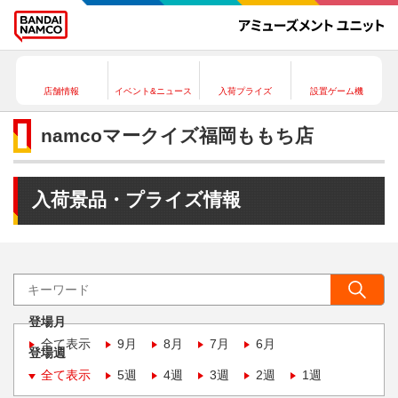
店舗情報
イベント&ニュース
入荷プライズ
設置ゲーム機
namcoマークイズ福岡ももち店
入荷景品・プライズ情報
登場月
全て表示
9月
8月
7月
6月
登場週
全て表示
5週
4週
3週
2週
1週