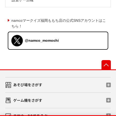
namcoマークイズ福岡ももち店の公式SNSアカウントはこ
ちら！
@namco_momochi
先
あそび場をさがす
ゲーム機をさがす
スマホ・PCであそぶ