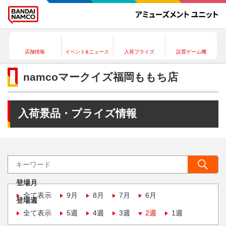
店舗情報
イベント&ニュース
入荷プライズ
設置ゲーム機
namcoマークイズ福岡ももち店
入荷景品・プライズ情報
登場月
全て表示
9月
8月
7月
6月
登場週
全て表示
5週
4週
3週
2週
1週