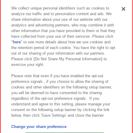
We collect unique personal identifiers such as cookies to
analyze our traffic and to personalize content and ads. We
イベント・キャンペーン
share information about your use of our website with our
analytics and advertising partners, who may combine it with
other information that you have provided to them or that they
have collected from your use of their services. Please click
"
here
" to see more details about how we use cookies and
関連会社
サステナビリティ
サイトポリシー
the retention period of each cookie. You have the right to opt
out of our sharing of your information with our partners.
プライバシーポリシー
ウェブアクセシビリティ方針と検証結果
Please click [Do Not Share My Personal Information] to
exercise your right.
お取引先さまとともに
食品のご提供について
カスタマーハラスメント対応方針
よくあるご質問・お問い合わせ
Please note that even if you have enabled the opt-out
preference signals , if you choose to allow the sharing of
cookies and other identifiers on the following setup banner,
you will be deemed to have consented to the sharing
regardless of the opt-out preference signals . If you
understand and agree to this setting, please manage your
consent on the following setup banner by clicking the link
below, then click 'Save Settings' and close the banner.
©Bandai Namco Amusement Inc.
©Bandai Namco Amusement Lab Inc.
Change your share preference
©Bandai Namco Experience Inc.