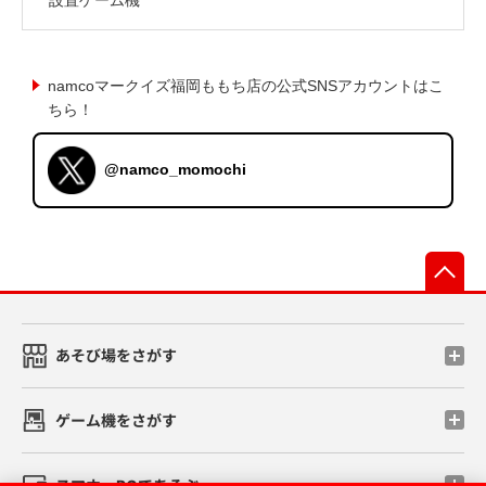
namcoマークイズ福岡ももち店の公式SNSアカウントはこ
ちら！
@namco_momochi
先
あそび場をさがす
ゲーム機をさがす
スマホ・PCであそぶ