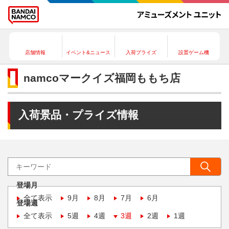
店舗情報
イベント&ニュース
入荷プライズ
設置ゲーム機
namcoマークイズ福岡ももち店
入荷景品・プライズ情報
登場月
全て表示
9月
8月
7月
6月
登場週
全て表示
5週
4週
3週
2週
1週