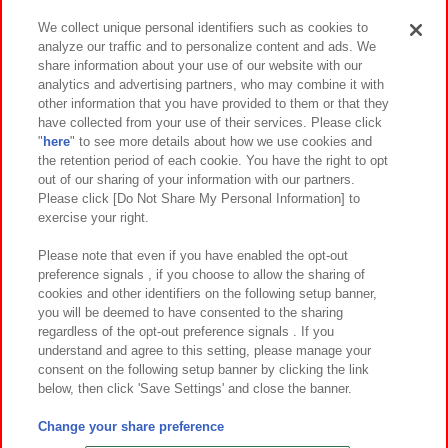
We collect unique personal identifiers such as cookies to
analyze our traffic and to personalize content and ads. We
イベント・キャンペーン
share information about your use of our website with our
analytics and advertising partners, who may combine it with
other information that you have provided to them or that they
have collected from your use of their services. Please click
"
here
" to see more details about how we use cookies and
関連会社
サステナビリティ
サイトポリシー
the retention period of each cookie. You have the right to opt
out of our sharing of your information with our partners.
プライバシーポリシー
ウェブアクセシビリティ方針と検証結果
Please click [Do Not Share My Personal Information] to
exercise your right.
お取引先さまとともに
食品のご提供について
カスタマーハラスメント対応方針
よくあるご質問・お問い合わせ
Please note that even if you have enabled the opt-out
preference signals , if you choose to allow the sharing of
cookies and other identifiers on the following setup banner,
you will be deemed to have consented to the sharing
regardless of the opt-out preference signals . If you
understand and agree to this setting, please manage your
consent on the following setup banner by clicking the link
below, then click 'Save Settings' and close the banner.
©Bandai Namco Amusement Inc.
©Bandai Namco Amusement Lab Inc.
Change your share preference
©Bandai Namco Experience Inc.