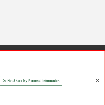
針と検証結果
お取引先さまとともに
お問い合わせ
Do Not Share My Personal Information
ASHIKI Co., Ltd. All Rights Reserved.