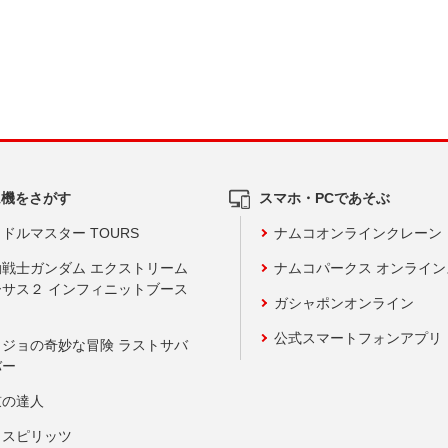
ム機をさがす
スマホ・PCであそぶ
ドルマスター TOURS
ナムコオンラインクレーン
動戦士ガンダム エクストリーム
ナムコパークス オンライ
ーサス２ インフィニットブース
ガシャポンオンライン
公式スマートフォンアプリ
ョジョの奇妙な冒険 ラストサバ
バー
鼓の達人
りスピリッツ