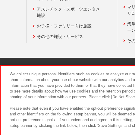
マ
アスレチック・スポーツエンタメ
リD
施設
湾
お子様・ファミリー向け施設
ーン
その他の施設・サービス
そ
関連会社
サステナビリティ
We collect unique personal identifiers such as cookies to analyze our t
share information about your use of our website with our analytics and 
information that you have provided to them or that they have collected f
食品のご提
to see more details about how we use cookies and the retention period o
sharing of your information with our partners. Please click [Do Not Shar
Please note that even if you have enabled the opt-out preference signals
and other identifiers on the following setup banner, you will be deemed 
opt-out preference signals . If you understand and agree to this setting
setup banner by clicking the link below, then click 'Save Settings' and c
©Bandai Namco Amusement Inc.
©Ba