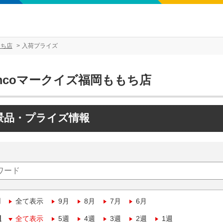
もち店
入荷プライズ
mcoマークイズ福岡ももち店
景品・プライズ情報
月
全て表示
9月
8月
7月
6月
週
全て表示
5週
4週
3週
2週
1週