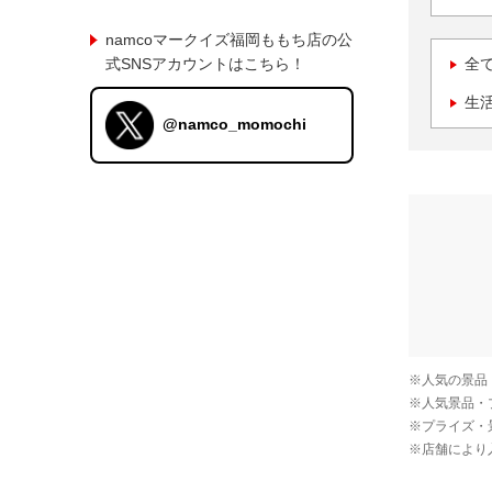
namcoマークイズ福岡ももち店の公
式SNSアカウントはこちら！
全
生
@namco_momochi