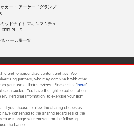
リオカート アーケードグランプ
X
岸ミッドナイト マキシマムチュ
 6RR PLUS
の他 ゲーム機一覧
サイトポリシー
プライバシーポリシー
ウェブアクセシビリティ方
raffic and to personalize content and ads. We
advertising partners, who may combine it with other
rom your use of their services. Please click "
here
"
供について
カスタマーハラスメント対応方針
よくあるご質問・
f each cookie. You have the right to opt out of our
e My Personal Information] to exercise your right.
 , if you choose to allow the sharing of cookies
to have consented to the sharing regardless of the
, please manage your consent on the following
lose the banner.
ndai Namco Amusement Lab Inc.
©Bandai Namco Experience Inc.
©HANAY