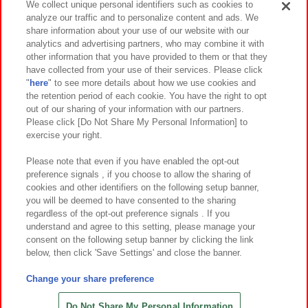
We collect unique personal identifiers such as cookies to
analyze our traffic and to personalize content and ads. We
イベント・キャンペーン
share information about your use of our website with our
analytics and advertising partners, who may combine it with
other information that you have provided to them or that they
have collected from your use of their services. Please click
"
here
" to see more details about how we use cookies and
関連会社
サステナビリティ
サイトポリシー
the retention period of each cookie. You have the right to opt
out of our sharing of your information with our partners.
プライバシーポリシー
ウェブアクセシビリティ方針と検証結果
Please click [Do Not Share My Personal Information] to
exercise your right.
お取引先さまとともに
食品のご提供について
カスタマーハラスメント対応方針
よくあるご質問・お問い合わせ
Please note that even if you have enabled the opt-out
preference signals , if you choose to allow the sharing of
cookies and other identifiers on the following setup banner,
you will be deemed to have consented to the sharing
regardless of the opt-out preference signals . If you
understand and agree to this setting, please manage your
consent on the following setup banner by clicking the link
below, then click 'Save Settings' and close the banner.
©Bandai Namco Amusement Inc.
©Bandai Namco Amusement Lab Inc.
Change your share preference
©Bandai Namco Experience Inc.
©HANAYASHIKI Co., Ltd. All Rights Reserved.
Do Not Share My Personal Information