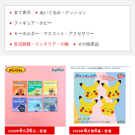
全て表示
ぬいぐるみ・クッション
フィギュア・ホビー
キーホルダー・マスコット・アクセサリー
生活雑貨・インテリア・小物
その他景品
6
26
6
4
2026年
月
日～登場
2026年
月第
週～登場