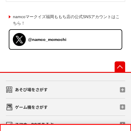
namcoマークイズ福岡ももち店の公式SNSアカウントはこ
ちら！
@namco_momochi
先
あそび場をさがす
ゲーム機をさがす
スマホ・PCであそぶ