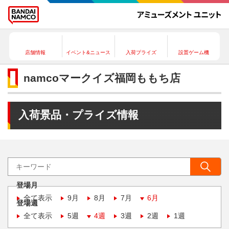
店舗情報
イベント&ニュース
入荷プライズ
設置ゲーム機
namcoマークイズ福岡ももち店
入荷景品・プライズ情報
登場月
全て表示
9月
8月
7月
6月
登場週
全て表示
5週
4週
3週
2週
1週