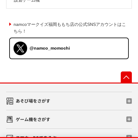
namcoマークイズ福岡ももち店の公式SNSアカウントはこ
ちら！
@namco_momochi
先
あそび場をさがす
ゲーム機をさがす
スマホ・PCであそぶ