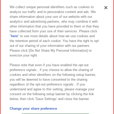
We collect unique personal identifiers such as cookies to
analyze our traffic and to personalize content and ads. We
イベント・キャンペーン
share information about your use of our website with our
analytics and advertising partners, who may combine it with
other information that you have provided to them or that they
have collected from your use of their services. Please click
"
here
" to see more details about how we use cookies and
関連会社
サステナビリティ
サイトポリシー
the retention period of each cookie. You have the right to opt
out of our sharing of your information with our partners.
プライバシーポリシー
ウェブアクセシビリティ方針と検証結果
Please click [Do Not Share My Personal Information] to
exercise your right.
お取引先さまとともに
食品のご提供について
カスタマーハラスメント対応方針
よくあるご質問・お問い合わせ
Please note that even if you have enabled the opt-out
preference signals , if you choose to allow the sharing of
cookies and other identifiers on the following setup banner,
you will be deemed to have consented to the sharing
regardless of the opt-out preference signals . If you
understand and agree to this setting, please manage your
consent on the following setup banner by clicking the link
below, then click 'Save Settings' and close the banner.
©Bandai Namco Amusement Inc.
©Bandai Namco Amusement Lab Inc.
Change your share preference
©Bandai Namco Experience Inc.