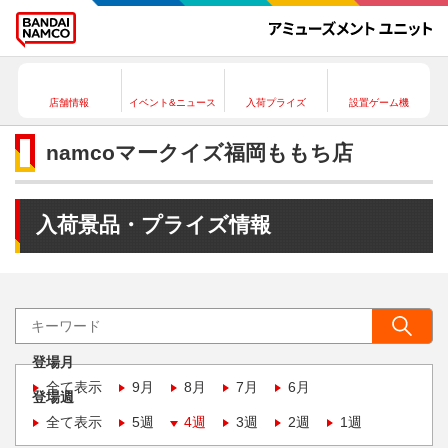
店舗情報
イベント&ニュース
入荷プライズ
設置ゲーム機
namcoマークイズ福岡ももち店
入荷景品・プライズ情報
登場月
全て表示
9月
8月
7月
6月
登場週
全て表示
5週
4週
3週
2週
1週