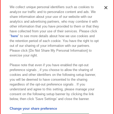
We collect unique personal identifiers such as cookies to
analyze our traffic and to personalize content and ads. We
イベント・キャンペーン
share information about your use of our website with our
analytics and advertising partners, who may combine it with
other information that you have provided to them or that they
have collected from your use of their services. Please click
"
here
" to see more details about how we use cookies and
関連会社
サステナビリティ
サイトポリシー
the retention period of each cookie. You have the right to opt
out of our sharing of your information with our partners.
プライバシーポリシー
ウェブアクセシビリティ方針と検証結果
Please click [Do Not Share My Personal Information] to
exercise your right.
お取引先さまとともに
食品のご提供について
カスタマーハラスメント対応方針
よくあるご質問・お問い合わせ
Please note that even if you have enabled the opt-out
preference signals , if you choose to allow the sharing of
cookies and other identifiers on the following setup banner,
you will be deemed to have consented to the sharing
regardless of the opt-out preference signals . If you
understand and agree to this setting, please manage your
consent on the following setup banner by clicking the link
below, then click 'Save Settings' and close the banner.
©Bandai Namco Amusement Inc.
©Bandai Namco Amusement Lab Inc.
Change your share preference
©Bandai Namco Experience Inc.