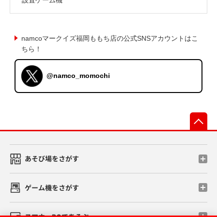
namcoマークイズ福岡ももち店の公式SNSアカウントはこ
ちら！
@namco_momochi
先
あそび場をさがす
ゲーム機をさがす
スマホ・PCであそぶ