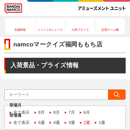
店舗情報
イベント&ニュース
入荷プライズ
設置ゲーム機
namcoマークイズ福岡ももち店
入荷景品・プライズ情報
登場月
全て表示
9月
8月
7月
6月
登場週
全て表示
5週
4週
3週
2週
1週