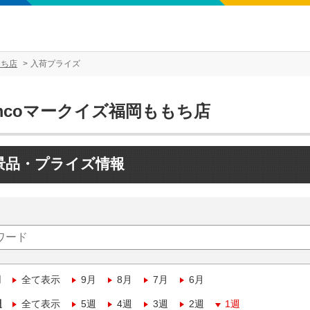
もち店
入荷プライズ
mcoマークイズ福岡ももち店
景品・プライズ情報
月
全て表示
9月
8月
7月
6月
週
全て表示
5週
4週
3週
2週
1週