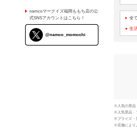
namcoマークイズ福岡ももち店の公
式SNSアカウントはこちら！
全
生
@namco_momochi