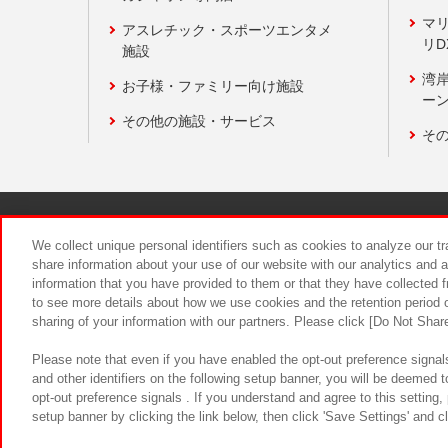
マ
アスレチック・スポーツエンタメ
リD
施設
湾
お子様・ファミリー向け施設
ーン
その他の施設・サービス
そ
関連会社
サステナビリティ
We collect unique personal identifiers such as cookies to analyze our t
share information about your use of our website with our analytics and 
information that you have provided to them or that they have collected f
食品のご提
to see more details about how we use cookies and the retention period o
sharing of your information with our partners. Please click [Do Not Shar
Please note that even if you have enabled the opt-out preference signals
and other identifiers on the following setup banner, you will be deemed 
opt-out preference signals . If you understand and agree to this setting
setup banner by clicking the link below, then click 'Save Settings' and c
©Bandai Namco Amusement Inc.
©Ba