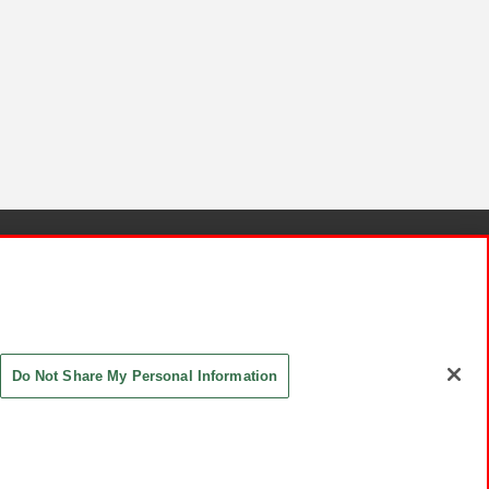
針と検証結果
お取引先さまとともに
お問い合わせ
Do Not Share My Personal Information
ASHIKI Co., Ltd. All Rights Reserved.