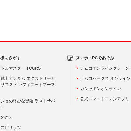
ム機をさがす
スマホ・PCであそぶ
ドルマスター TOURS
ナムコオンラインクレーン
動戦士ガンダム エクストリーム
ナムコパークス オンライ
ーサス２ インフィニットブース
ガシャポンオンライン
公式スマートフォンアプリ
ョジョの奇妙な冒険 ラストサバ
バー
鼓の達人
りスピリッツ