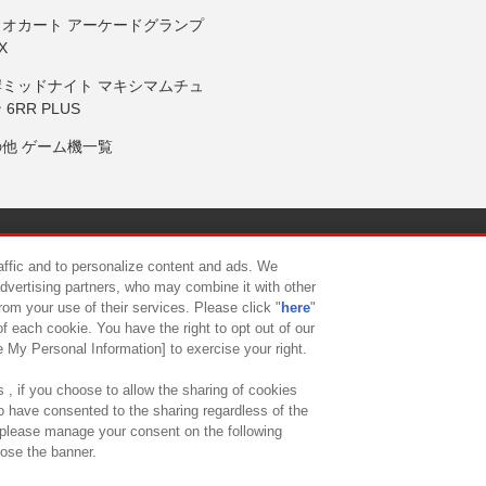
リオカート アーケードグランプ
X
岸ミッドナイト マキシマムチュ
 6RR PLUS
の他 ゲーム機一覧
サイトポリシー
プライバシーポリシー
ウェブアクセシビリティ方
raffic and to personalize content and ads. We
advertising partners, who may combine it with other
rom your use of their services. Please click "
here
"
供について
カスタマーハラスメント対応方針
よくあるご質問・
f each cookie. You have the right to opt out of our
e My Personal Information] to exercise your right.
 , if you choose to allow the sharing of cookies
to have consented to the sharing regardless of the
, please manage your consent on the following
lose the banner.
ndai Namco Amusement Lab Inc.
©Bandai Namco Experience Inc.
©HANAY