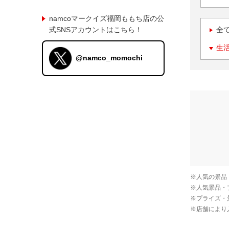
namcoマークイズ福岡ももち店の公
式SNSアカウントはこちら！
全
生
@namco_momochi