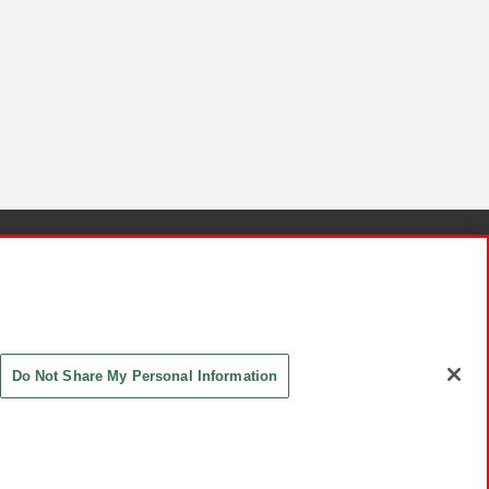
針と検証結果
お取引先さまとともに
お問い合わせ
Do Not Share My Personal Information
ASHIKI Co., Ltd. All Rights Reserved.