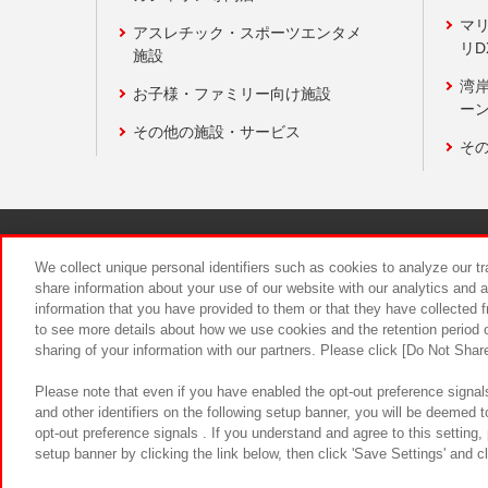
マ
アスレチック・スポーツエンタメ
リD
施設
湾
お子様・ファミリー向け施設
ーン
その他の施設・サービス
そ
関連会社
サステナビリティ
We collect unique personal identifiers such as cookies to analyze our t
share information about your use of our website with our analytics and 
information that you have provided to them or that they have collected f
食品のご提
to see more details about how we use cookies and the retention period o
sharing of your information with our partners. Please click [Do Not Shar
Please note that even if you have enabled the opt-out preference signals
and other identifiers on the following setup banner, you will be deemed 
opt-out preference signals . If you understand and agree to this setting
setup banner by clicking the link below, then click 'Save Settings' and c
©Bandai Namco Amusement Inc.
©Ba