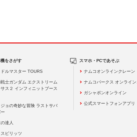
ム機をさがす
スマホ・PCであそぶ
ドルマスター TOURS
ナムコオンラインクレーン
動戦士ガンダム エクストリーム
ナムコパークス オンライ
ーサス２ インフィニットブース
ガシャポンオンライン
公式スマートフォンアプリ
ョジョの奇妙な冒険 ラストサバ
バー
鼓の達人
りスピリッツ