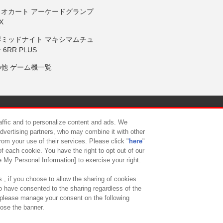
リオカート アーケードグランプ
X
岸ミッドナイト マキシマムチュ
 6RR PLUS
の他 ゲーム機一覧
サイトポリシー
プライバシーポリシー
ウェブアクセシビリティ方
raffic and to personalize content and ads. We
advertising partners, who may combine it with other
rom your use of their services. Please click "
here
"
供について
カスタマーハラスメント対応方針
よくあるご質問・
f each cookie. You have the right to opt out of our
e My Personal Information] to exercise your right.
 , if you choose to allow the sharing of cookies
to have consented to the sharing regardless of the
, please manage your consent on the following
lose the banner.
ndai Namco Amusement Lab Inc.
©Bandai Namco Experience Inc.
©HANAY