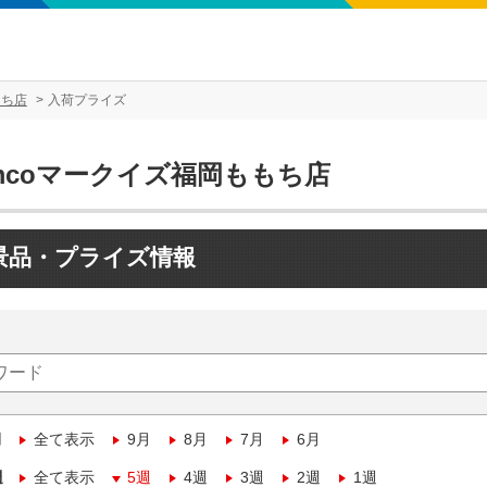
もち店
入荷プライズ
mcoマークイズ福岡ももち店
景品・プライズ情報
月
全て表示
9月
8月
7月
6月
週
全て表示
5週
4週
3週
2週
1週