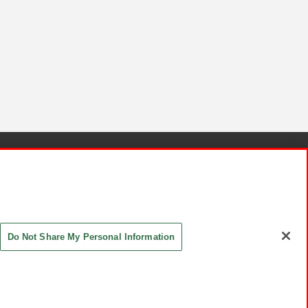
針と検証結果
お取引先さまとともに
お問い合わせ
Do Not Share My Personal Information
ASHIKI Co., Ltd. All Rights Reserved.