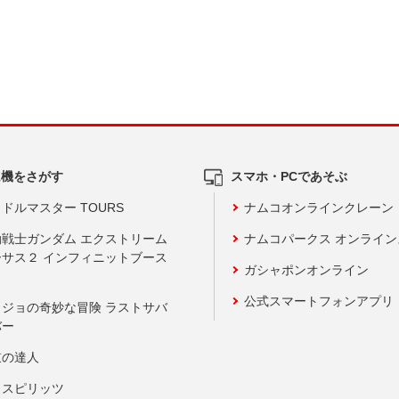
ム機をさがす
スマホ・PCであそぶ
ドルマスター TOURS
ナムコオンラインクレーン
動戦士ガンダム エクストリーム
ナムコパークス オンライ
ーサス２ インフィニットブース
ガシャポンオンライン
公式スマートフォンアプリ
ョジョの奇妙な冒険 ラストサバ
バー
鼓の達人
りスピリッツ