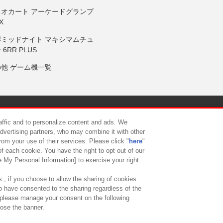
リオカート アーケードグランプ
X
岸ミッドナイト マキシマムチュ
 6RR PLUS
の他 ゲーム機一覧
サイトポリシー
プライバシーポリシー
ウェブアクセシビリティ方
raffic and to personalize content and ads. We
advertising partners, who may combine it with other
rom your use of their services. Please click "
here
"
供について
カスタマーハラスメント対応方針
よくあるご質問・
f each cookie. You have the right to opt out of our
e My Personal Information] to exercise your right.
 , if you choose to allow the sharing of cookies
to have consented to the sharing regardless of the
, please manage your consent on the following
lose the banner.
ndai Namco Amusement Lab Inc.
©Bandai Namco Experience Inc.
©HANAY