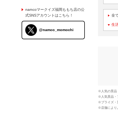
namcoマークイズ福岡ももち店の公
式SNSアカウントはこちら！
全
生
@namco_momochi