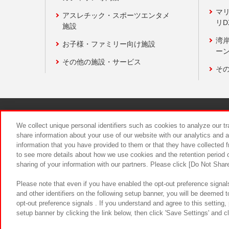
マ
アスレチック・スポーツエンタメ
リD
施設
湾
お子様・ファミリー向け施設
ーン
その他の施設・サービス
そ
関連会社
サステナビリティ
We collect unique personal identifiers such as cookies to analyze our t
share information about your use of our website with our analytics and 
information that you have provided to them or that they have collected f
食品のご提
to see more details about how we use cookies and the retention period o
sharing of your information with our partners. Please click [Do Not Shar
Please note that even if you have enabled the opt-out preference signals
and other identifiers on the following setup banner, you will be deemed 
opt-out preference signals . If you understand and agree to this setting
setup banner by clicking the link below, then click 'Save Settings' and c
©Bandai Namco Amusement Inc.
©Ba