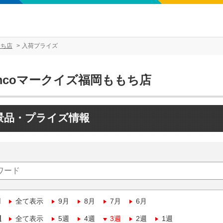
もち店
入荷プライズ
mcoマークイズ福岡ももち店
景品・プライズ情報
月
全て表示
9月
8月
7月
6月
週
全て表示
5週
4週
3週
2週
1週