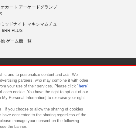
リオカート アーケードグランプ
X
岸ミッドナイト マキシマムチュ
 6RR PLUS
の他 ゲーム機一覧
サイトポリシー
プライバシーポリシー
ウェブアクセシビリティ方
raffic and to personalize content and ads. We
advertising partners, who may combine it with other
rom your use of their services. Please click "
here
"
供について
カスタマーハラスメント対応方針
よくあるご質問・
f each cookie. You have the right to opt out of our
e My Personal Information] to exercise your right.
 , if you choose to allow the sharing of cookies
to have consented to the sharing regardless of the
, please manage your consent on the following
lose the banner.
ndai Namco Amusement Lab Inc.
©Bandai Namco Experience Inc.
©HANAY