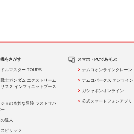
ム機をさがす
スマホ・PCであそぶ
ドルマスター TOURS
ナムコオンラインクレーン
動戦士ガンダム エクストリーム
ナムコパークス オンライ
ーサス２ インフィニットブース
ガシャポンオンライン
公式スマートフォンアプリ
ョジョの奇妙な冒険 ラストサバ
バー
鼓の達人
りスピリッツ