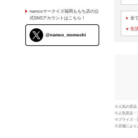
namcoマークイズ福岡ももち店の公
式SNSアカウントはこちら！
全
生
@namco_momochi