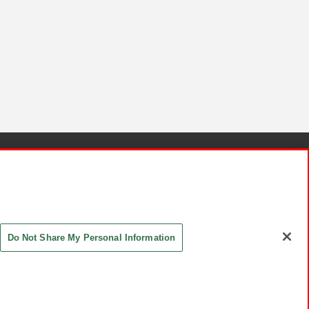
針と検証結果
お取引先さまとともに
お問い合わせ
Do Not Share My Personal Information
ASHIKI Co., Ltd. All Rights Reserved.