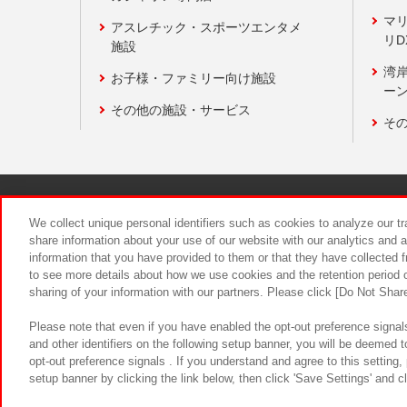
マ
アスレチック・スポーツエンタメ
リD
施設
湾
お子様・ファミリー向け施設
ーン
その他の施設・サービス
そ
関連会社
サステナビリティ
We collect unique personal identifiers such as cookies to analyze our t
share information about your use of our website with our analytics and 
information that you have provided to them or that they have collected f
食品のご提
to see more details about how we use cookies and the retention period o
sharing of your information with our partners. Please click [Do Not Shar
Please note that even if you have enabled the opt-out preference signals
and other identifiers on the following setup banner, you will be deemed 
opt-out preference signals . If you understand and agree to this setting
setup banner by clicking the link below, then click 'Save Settings' and c
©Bandai Namco Amusement Inc.
©Ba