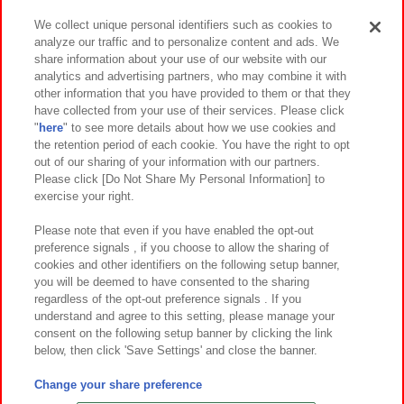
We collect unique personal identifiers such as cookies to
analyze our traffic and to personalize content and ads. We
イベント・キャンペーン
share information about your use of our website with our
analytics and advertising partners, who may combine it with
other information that you have provided to them or that they
have collected from your use of their services. Please click
"
here
" to see more details about how we use cookies and
関連会社
サステナビリティ
サイトポリシー
the retention period of each cookie. You have the right to opt
out of our sharing of your information with our partners.
プライバシーポリシー
ウェブアクセシビリティ方針と検証結果
Please click [Do Not Share My Personal Information] to
exercise your right.
お取引先さまとともに
食品のご提供について
カスタマーハラスメント対応方針
よくあるご質問・お問い合わせ
Please note that even if you have enabled the opt-out
preference signals , if you choose to allow the sharing of
cookies and other identifiers on the following setup banner,
you will be deemed to have consented to the sharing
regardless of the opt-out preference signals . If you
understand and agree to this setting, please manage your
consent on the following setup banner by clicking the link
below, then click 'Save Settings' and close the banner.
©Bandai Namco Amusement Inc.
©Bandai Namco Amusement Lab Inc.
Change your share preference
©Bandai Namco Experience Inc.