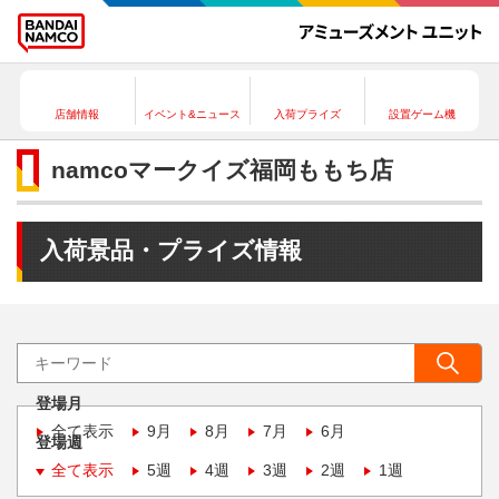
店舗情報
イベント&ニュース
入荷プライズ
設置ゲーム機
namcoマークイズ福岡ももち店
入荷景品・プライズ情報
登場月
全て表示
9月
8月
7月
6月
登場週
全て表示
5週
4週
3週
2週
1週