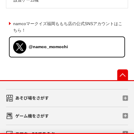
namcoマークイズ福岡ももち店の公式SNSアカウントはこ
ちら！
@namco_momochi
先
あそび場をさがす
ゲーム機をさがす
スマホ・PCであそぶ