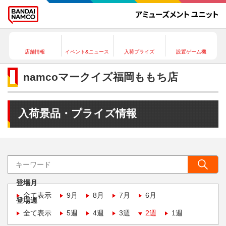
店舗情報
イベント&ニュース
入荷プライズ
設置ゲーム機
namcoマークイズ福岡ももち店
入荷景品・プライズ情報
登場月
全て表示
9月
8月
7月
6月
登場週
全て表示
5週
4週
3週
2週
1週