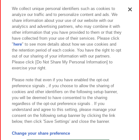
We collect unique personal identifiers such as cookies to
analyze our traffic and to personalize content and ads. We
イベント・キャンペーン
share information about your use of our website with our
analytics and advertising partners, who may combine it with
other information that you have provided to them or that they
have collected from your use of their services. Please click
"
here
" to see more details about how we use cookies and
関連会社
サステナビリティ
サイトポリシー
the retention period of each cookie. You have the right to opt
out of our sharing of your information with our partners.
プライバシーポリシー
ウェブアクセシビリティ方針と検証結果
Please click [Do Not Share My Personal Information] to
exercise your right.
お取引先さまとともに
食品のご提供について
カスタマーハラスメント対応方針
よくあるご質問・お問い合わせ
Please note that even if you have enabled the opt-out
preference signals , if you choose to allow the sharing of
cookies and other identifiers on the following setup banner,
you will be deemed to have consented to the sharing
regardless of the opt-out preference signals . If you
understand and agree to this setting, please manage your
consent on the following setup banner by clicking the link
below, then click 'Save Settings' and close the banner.
©Bandai Namco Amusement Inc.
©Bandai Namco Amusement Lab Inc.
Change your share preference
©Bandai Namco Experience Inc.