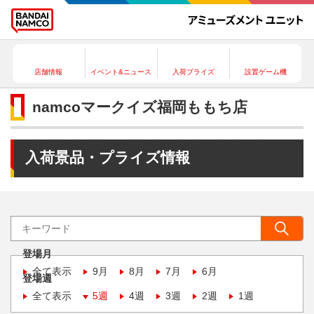
店舗情報
イベント&ニュース
入荷プライズ
設置ゲーム機
namcoマークイズ福岡ももち店
入荷景品・プライズ情報
登場月
全て表示
9月
8月
7月
6月
登場週
全て表示
5週
4週
3週
2週
1週