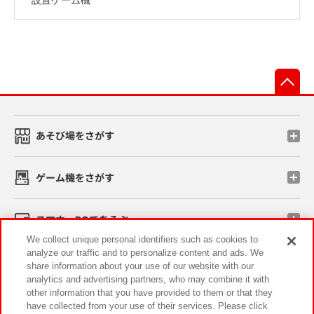
先
あそび場をさがす
ゲーム機をさがす
スマホ・PCであそぶ
We collect unique personal identifiers such as cookies to
analyze our traffic and to personalize content and ads. We
イベント・キャンペーン
share information about your use of our website with our
analytics and advertising partners, who may combine it with
other information that you have provided to them or that they
have collected from your use of their services. Please click